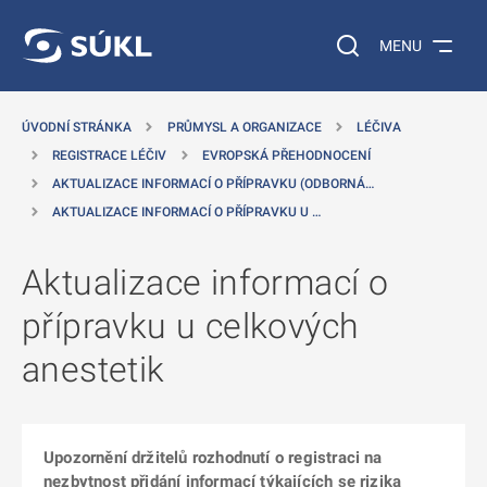
 NA HLAVNÍ OBSAH
Vyhledávání na web
MENU
ÚVODNÍ STRÁNKA
PRŮMYSL A ORGANIZACE
LÉČIVA
REGISTRACE LÉČIV
EVROPSKÁ PŘEHODNOCENÍ
AKTUALIZACE INFORMACÍ O PŘÍPRAVKU (ODBORNÁ…
AKTUALIZACE INFORMACÍ O PŘÍPRAVKU U …
Aktualizace informací o
přípravku u celkových
anestetik
Upozornění držitelů rozhodnutí o registraci na
nezbytnost přidání informací týkajících se rizika