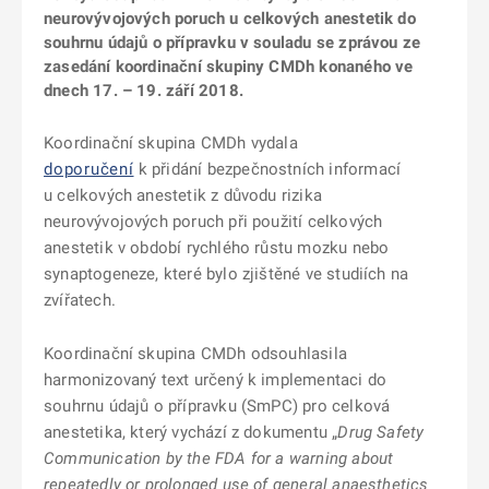
neurovývojových poruch u celkových anestetik do
souhrnu údajů o přípravku v souladu se zprávou ze
zasedání koordinační skupiny CMDh konaného ve
dnech 17. – 19. září 2018.
Koordinační skupina CMDh vydala
doporučení
k přidání bezpečnostních informací
u celkových anestetik z důvodu rizika
neurovývojových poruch při použití celkových
anestetik v období rychlého růstu mozku nebo
synaptogeneze, které bylo zjištěné ve studiích na
zvířatech.
Koordinační skupina CMDh odsouhlasila
harmonizovaný text určený k implementaci do
souhrnu údajů o přípravku (SmPC) pro celková
anestetika, který vychází z dokumentu „
Drug Safety
Communication by the FDA for a warning about
repeatedly or prolonged use of general anaesthetics