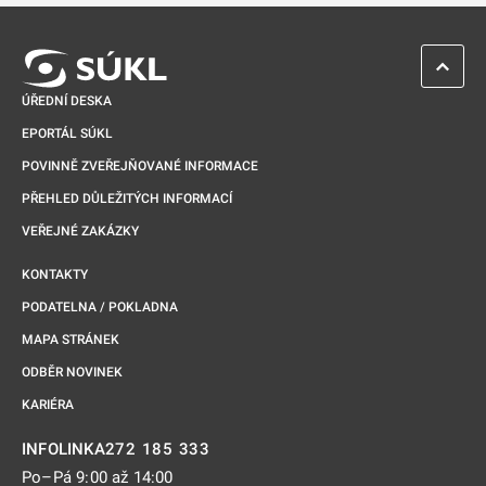
ZPĚT 
ÚŘEDNÍ DESKA
EPORTÁL SÚKL
POVINNĚ ZVEŘEJŇOVANÉ INFORMACE
PŘEHLED DŮLEŽITÝCH INFORMACÍ
VEŘEJNÉ ZAKÁZKY
KONTAKTY
PODATELNA / POKLADNA
MAPA STRÁNEK
ODBĚR NOVINEK
KARIÉRA
272 185 333
INFOLINKA
Po–Pá 9:00 až 14:00