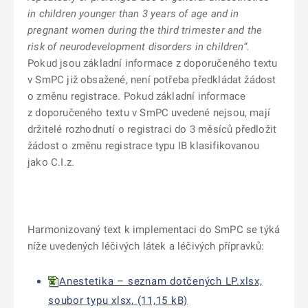
in children younger than 3 years of age and in
pregnant women during the third trimester and the
risk of neurodevelopment disorders in children“.
Pokud jsou základní informace z doporučeného textu
v SmPC již obsažené, není potřeba předkládat žádost
o změnu registrace. Pokud základní informace
z doporučeného textu v SmPC uvedené nejsou, mají
držitelé rozhodnutí o registraci do 3 měsíců předložit
žádost o změnu registrace typu IB klasifikovanou
jako C.I.z.
Harmonizovaný text k implementaci do SmPC se týká
níže uvedených léčivých látek a léčivých přípravků:
Anestetika – seznam dotčených LP.xlsx,
soubor typu xlsx, (11,15 kB)