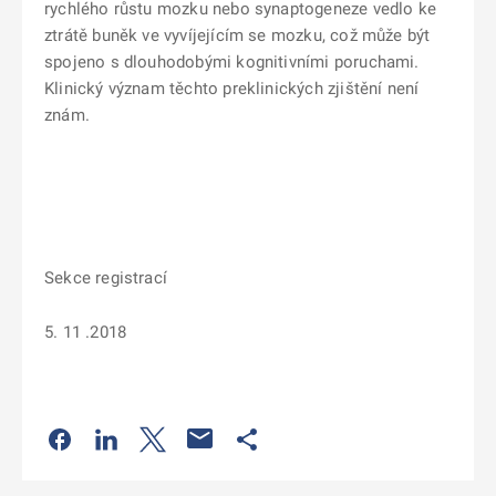
rychlého růstu mozku nebo synaptogeneze vedlo ke
ztrátě buněk ve vyvíjejícím se mozku, což může být
spojeno s dlouhodobými kognitivními poruchami.
Klinický význam těchto preklinických zjištění není
znám.
Sekce registrací
5. 11 .2018
Odkaz se otevře na nové kartě
Odkaz se otevře na nové kartě
Odkaz se otevře na nové kartě
Odkaz se otevře na nové kartě