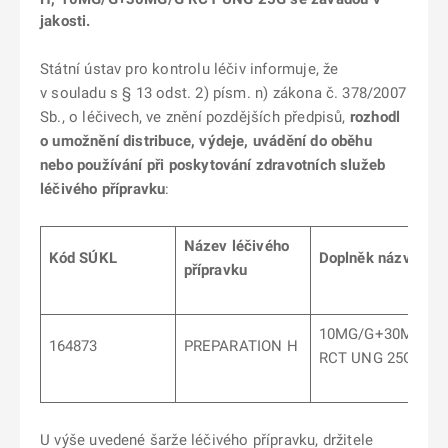
jakosti.
Státní ústav pro kontrolu léčiv informuje, že
v souladu s § 13 odst. 2) písm. n) zákona č. 378/2007
Sb., o léčivech, ve znění pozdějších předpisů,
rozhodl
o umožnění distribuce, výdeje, uvádění do oběhu
nebo používání při poskytování zdravotních služeb
léčivého přípravku
:
Název léčivého
Kód SÚKL
Doplněk názvu
přípravku
10MG/G+30MG/G
164873
PREPARATION H
RCT UNG 25G
U výše uvedené šarže léčivého přípravku, držitele