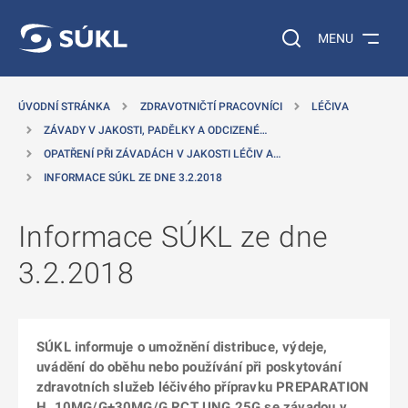
 NA HLAVNÍ OBSAH
Vyhledávání na web
MENU
ÚVODNÍ STRÁNKA
ZDRAVOTNIČTÍ PRACOVNÍCI
LÉČIVA
ZÁVADY V JAKOSTI, PADĚLKY A ODCIZENÉ…
OPATŘENÍ PŘI ZÁVADÁCH V JAKOSTI LÉČIV A…
INFORMACE SÚKL ZE DNE 3.2.2018
Informace SÚKL ze dne
3.2.2018
SÚKL informuje o umožnění distribuce, výdeje,
uvádění do oběhu nebo používání při poskytování
zdravotních služeb léčivého přípravku PREPARATION
H, 10MG/G+30MG/G RCT UNG 25G se závadou v