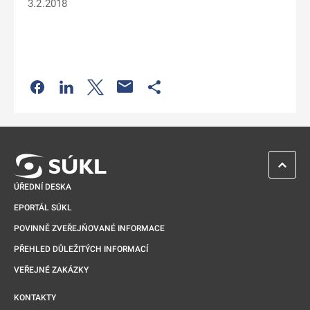
3.2.2018
Odkaz se otevře na nové kartě
Odkaz se otevře na nové kartě
Odkaz se otevře na nové kartě
Odkaz se otevře na nové kartě
ZPĚT 
ÚŘEDNÍ DESKA
EPORTÁL SÚKL
POVINNĚ ZVEŘEJŇOVANÉ INFORMACE
PŘEHLED DŮLEŽITÝCH INFORMACÍ
VEŘEJNÉ ZAKÁZKY
KONTAKTY