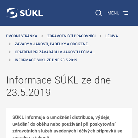
 NA HLAVNÍ OBSAH
Vyhledávání na web
MENU
ÚVODNÍ STRÁNKA
ZDRAVOTNIČTÍ PRACOVNÍCI
LÉČIVA
ZÁVADY V JAKOSTI, PADĚLKY A ODCIZENÉ…
OPATŘENÍ PŘI ZÁVADÁCH V JAKOSTI LÉČIV A…
INFORMACE SÚKL ZE DNE 23.5.2019
Informace SÚKL ze dne
23.5.2019
SÚKL informuje o umožnění distribuce, výdeje,
uvádění do oběhu nebo používání při poskytování
zdravotních služeb uvedených léčivých přípravků se
závadou v jakosti.