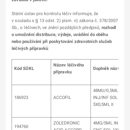
Státní ústav pro kontrolu léčiv informuje, že
v souladu s § 13 odst. 2) písm. n) zákona č. 378/2007
Sb., o léčivech, ve znění pozdějších předpisů,
rozhodl
o umožnění distribuce, výdeje, uvádění do oběhu
nebo používání při poskytování zdravotních služeb
léčivých přípravků
:
Název léčivého
Kód SÚKL
Doplněk názvu
přípravku
48MU/0,5ML
186923
ACCOFIL
INJ/INF SOL
5X0,5ML II
ZOLEDRONIC
4MG/5ML INF
194760