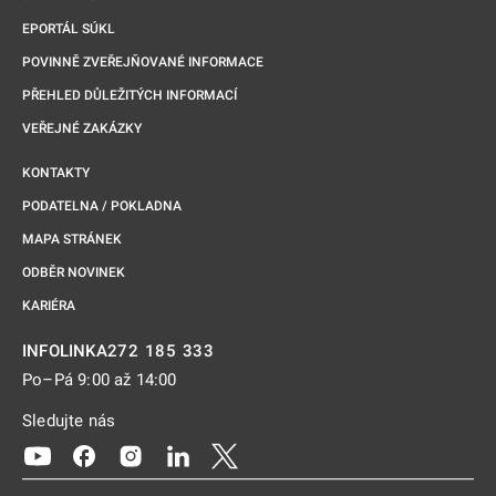
EPORTÁL SÚKL
POVINNĚ ZVEŘEJŇOVANÉ INFORMACE
PŘEHLED DŮLEŽITÝCH INFORMACÍ
VEŘEJNÉ ZAKÁZKY
KONTAKTY
PODATELNA / POKLADNA
MAPA STRÁNEK
ODBĚR NOVINEK
KARIÉRA
272 185 333
INFOLINKA
Po–Pá 9:00 až 14:00
Sledujte nás
Odkaz se otevře na nové kartě
Odkaz se otevře na nové kartě
Odkaz se otevře na nové kartě
Odkaz se otevře na nové kartě
Odkaz se otevře na nové kartě