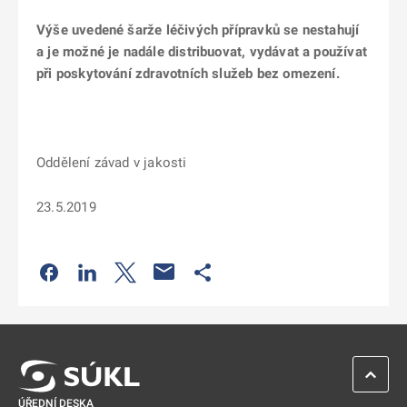
Výše uvedené šarže léčivých přípravků se nestahují
a je možné je nadále distribuovat, vydávat a používat
při poskytování zdravotních služeb bez omezení.
Oddělení závad v jakosti
23.5.2019
Odkaz se otevře na nové kartě
Odkaz se otevře na nové kartě
Odkaz se otevře na nové kartě
Odkaz se otevře na nové kartě
ZPĚT 
ÚŘEDNÍ DESKA