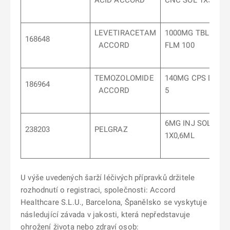
ACID ACCORD
CNC SOL 1X5ML
LEVETIRACETAM
1000MG TBL
168648
ACCORD
FLM 100
TEMOZOLOMIDE
140MG CPS DUR
186964
ACCORD
5
6MG INJ SOL ISP
238203
PELGRAZ
1X0,6ML
U výše uvedených šarží léčivých přípravků držitele
rozhodnutí o registraci, společnosti: Accord
Healthcare S.L.U., Barcelona, Španělsko se vyskytuje
následující závada v jakosti, která nepředstavuje
ohrožení života nebo zdraví osob: