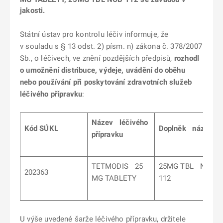
jakosti.
Státní ústav pro kontrolu léčiv informuje, že
v souladu s § 13 odst. 2) písm. n) zákona č. 378/2007
Sb., o léčivech, ve znění pozdějších předpisů,
rozhodl
o umožnění distribuce, výdeje, uvádění do oběhu
nebo používání při poskytování zdravotních služeb
léčivého přípravku
:
Název léčivého
Kód SÚKL
Doplněk názvu
přípravku
TETMODIS 25
25MG TBL NOB
202363
MG TABLETY
112
U výše uvedené šarže léčivého přípravku, držitele