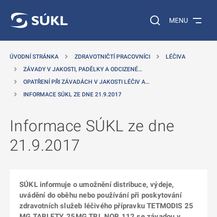
 NA HLAVNÍ OBSAH
Vyhledávání na web
MENU
ÚVODNÍ STRÁNKA
ZDRAVOTNIČTÍ PRACOVNÍCI
LÉČIVA
ZÁVADY V JAKOSTI, PADĚLKY A ODCIZENÉ…
OPATŘENÍ PŘI ZÁVADÁCH V JAKOSTI LÉČIV A…
INFORMACE SÚKL ZE DNE 21.9.2017
Informace SÚKL ze dne
21.9.2017
SÚKL informuje o umožnění distribuce, výdeje,
uvádění do oběhu nebo používání při poskytování
zdravotních služeb léčivého přípravku TETMODIS 25
MG TABLETY, 25MG TBL NOB 112 se závadou v