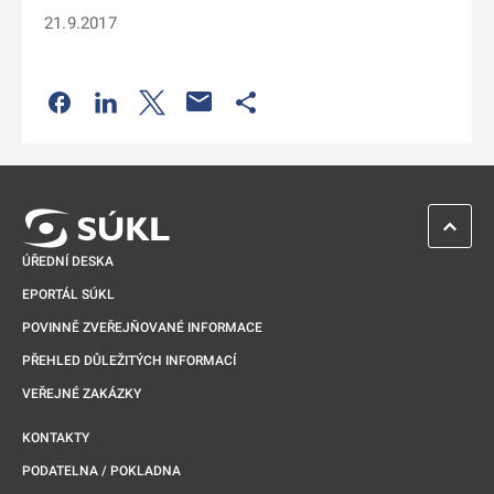
21.9.2017
Odkaz se otevře na nové kartě
Odkaz se otevře na nové kartě
Odkaz se otevře na nové kartě
Odkaz se otevře na nové kartě
ZPĚT 
ÚŘEDNÍ DESKA
EPORTÁL SÚKL
POVINNĚ ZVEŘEJŇOVANÉ INFORMACE
PŘEHLED DŮLEŽITÝCH INFORMACÍ
VEŘEJNÉ ZAKÁZKY
KONTAKTY
PODATELNA / POKLADNA