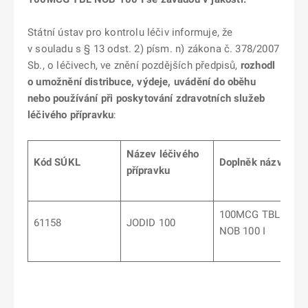
Státní ústav pro kontrolu léčiv informuje, že
v souladu s § 13 odst. 2) písm. n) zákona č. 378/2007
Sb., o léčivech, ve znění pozdějších předpisů,
rozhodl
o umožnění distribuce, výdeje, uvádění do oběhu
nebo používání při poskytování zdravotních služeb
léčivého přípravku
:
Název léčivého
Kód SÚKL
Doplněk názvu
přípravku
100MCG TBL
61158
JODID 100
NOB 100 I