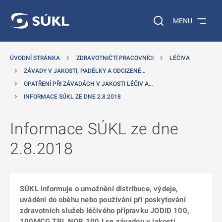
 NA HLAVNÍ OBSAH
Vyhledávání na web
MENU
ÚVODNÍ STRÁNKA
ZDRAVOTNIČTÍ PRACOVNÍCI
LÉČIVA
ZÁVADY V JAKOSTI, PADĚLKY A ODCIZENÉ…
OPATŘENÍ PŘI ZÁVADÁCH V JAKOSTI LÉČIV A…
INFORMACE SÚKL ZE DNE 2.8.2018
Informace SÚKL ze dne
2.8.2018
SÚKL informuje o umožnění distribuce, výdeje,
uvádění do oběhu nebo používání při poskytování
zdravotních služeb léčivého přípravku JODID 100,
100MCG TBL NOB 100 I se závadou v jakosti.