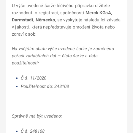
U výše uvedené šarže léčivého přípravku držitele
rozhodnutí o registraci, společnosti
Merck KGaA,
Darmstadt, Německo
, se vyskytuje následující závada
v jakosti, která nepředstavuje ohrožení života nebo
zdraví osob:
Na vnějším obalu výše uvedené šarže je
zaměněno
pořadí variabilních dat – čísla šarže a data
použitelnosti:
Č.š. 11/2020
Použitelnost do: 248108
Správně má být uvedeno:
Č.š. 248108