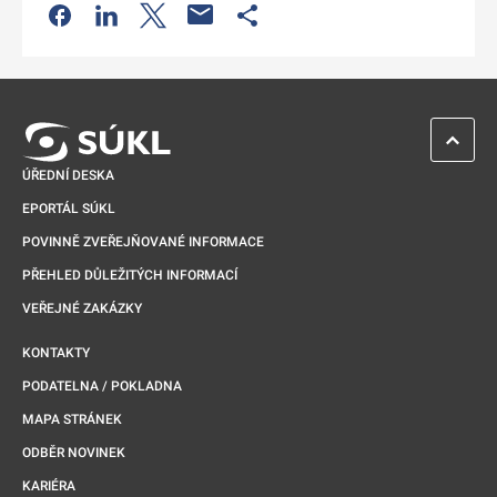
Odkaz se otevře na nové kartě
Odkaz se otevře na nové kartě
Odkaz se otevře na nové kartě
Odkaz se otevře na nové kartě
ZPĚT 
ÚŘEDNÍ DESKA
EPORTÁL SÚKL
POVINNĚ ZVEŘEJŇOVANÉ INFORMACE
PŘEHLED DŮLEŽITÝCH INFORMACÍ
VEŘEJNÉ ZAKÁZKY
KONTAKTY
PODATELNA / POKLADNA
MAPA STRÁNEK
ODBĚR NOVINEK
KARIÉRA