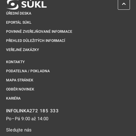
ZPĚT 
ÚŘEDNÍ DESKA
EPORTÁL SÚKL
POVINNĚ ZVEŘEJŇOVANÉ INFORMACE
PŘEHLED DŮLEŽITÝCH INFORMACÍ
VEŘEJNÉ ZAKÁZKY
KONTAKTY
PODATELNA / POKLADNA
MAPA STRÁNEK
ODBĚR NOVINEK
KARIÉRA
272 185 333
INFOLINKA
Po–Pá 9:00 až 14:00
Sledujte nás