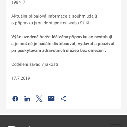
198417
Aktuální příbalová informace a souhrn údajů
o přípravku jsou dostupné na webu SÚKL.
Výše uvedené šarže léčivého přípravku se nestahují
a je možné je nadále distribuovat, vydávat a používat
při poskytování zdravotních služeb bez omezení.
Oddělení závad v jakosti
17.7.2019
Odkaz se otevře na nové kartě
Odkaz se otevře na nové kartě
Odkaz se otevře na nové kartě
Odkaz se otevře na nové kartě