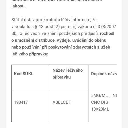
jakosti.
Státní ústav pro kontrolu léčiv informuje, že
v souladu s § 13 odst. 2) písm. n) zákona č. 378/2007
Sb., o léčivech, ve znění pozdějších předpisů,
rozhodl
o umožnění distribuce, výdeje, uvádění do oběhu
nebo používání při poskytování zdravotních služeb
léčivého přípravku
:
Název léčivého
Kód SÚKL
Doplněk názvu
přípravku
5MG/ML INF
198417
ABELCET
CNC DIS
10X20ML