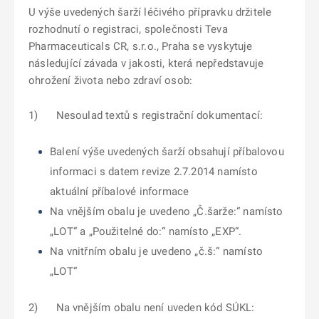
U výše uvedených šarží léčivého přípravku držitele
rozhodnutí o registraci, společnosti Teva
Pharmaceuticals CR, s.r.o., Praha se vyskytuje
následující závada v jakosti, která nepředstavuje
ohrožení života nebo zdraví osob:
1) Nesoulad textů s registrační dokumentací:
Balení výše uvedených šarží obsahují příbalovou
informaci s datem revize 2.7.2014 namísto
aktuální příbalové informace
Na vnějším obalu je uvedeno „Č.šarže:“ namísto
„LOT“ a „Použitelné do:“ namísto „EXP“.
Na vnitřním obalu je uvedeno „č.š:“ namísto
„LOT“
2) Na vnějším obalu není uveden kód SÚKL: