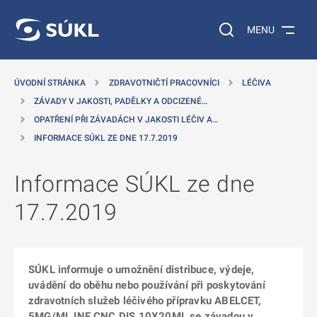
 NA HLAVNÍ OBSAH
Vyhledávání na web
MENU
ÚVODNÍ STRÁNKA
ZDRAVOTNIČTÍ PRACOVNÍCI
LÉČIVA
ZÁVADY V JAKOSTI, PADĚLKY A ODCIZENÉ…
OPATŘENÍ PŘI ZÁVADÁCH V JAKOSTI LÉČIV A…
INFORMACE SÚKL ZE DNE 17.7.2019
Informace SÚKL ze dne
17.7.2019
SÚKL informuje o umožnění distribuce, výdeje,
uvádění do oběhu nebo používání při poskytování
zdravotních služeb léčivého přípravku ABELCET,
5MG/ML INF CNC DIS 10X20ML se závadou v