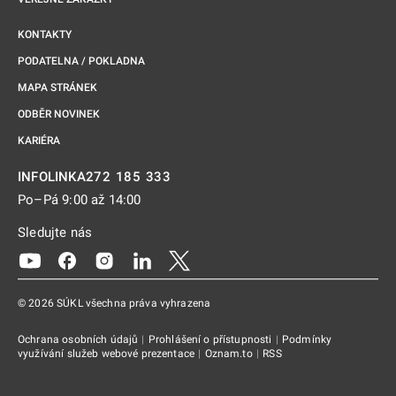
KONTAKTY
PODATELNA / POKLADNA
MAPA STRÁNEK
ODBĚR NOVINEK
KARIÉRA
272 185 333
INFOLINKA
Po–Pá 9:00 až 14:00
Sledujte nás
Odkaz se otevře na nové kartě
Odkaz se otevře na nové kartě
Odkaz se otevře na nové kartě
Odkaz se otevře na nové kartě
Odkaz se otevře na nové kartě
© 2026 SÚKL všechna práva vyhrazena
Ochrana osobních údajů
|
Prohlášení o přístupnosti
|
Podmínky
využívání služeb webové prezentace
|
Oznam.to
|
RSS