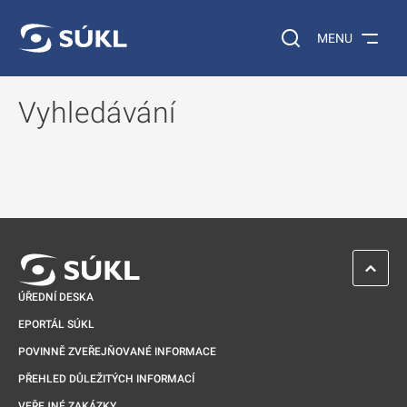
A VÝSLEDKY VYHLEDÁVÁNÍ
ESKOČIT NA FILTRY
Vyhledávání na web
MENU
Vyhledávání
ZPĚT 
ÚŘEDNÍ DESKA
EPORTÁL SÚKL
POVINNĚ ZVEŘEJŇOVANÉ INFORMACE
PŘEHLED DŮLEŽITÝCH INFORMACÍ
VEŘEJNÉ ZAKÁZKY