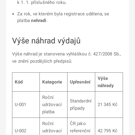
k 1. 1. příslušného roku.
Za rok, ve kterém byla registrace udělena, se
platba
nehradí
.
Výše náhrad výdajů
Výše náhrad je stanovena vyhláškou č. 427/2008 Sb.,
ve znění pozdějších předpisů.
Výše
Kód
Kategorie
Upřesnění
náhrady
Roční
Standardní
U-001
udržovací
21 345 Kč
případy
platba
Roční
ČR jako
U-002
udržovací
referenční
42 795 Kč