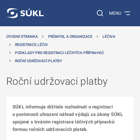
 NA HLAVNÍ OBSAH
Vyhledávání na web
MENU
ÚVODNÍ STRÁNKA
PRŮMYSL A ORGANIZACE
LÉČIVA
REGISTRACE LÉČIV
PODKLADY PRO REGISTRACI LÉČIVÝCH PŘÍPRAVKŮ
ROČNÍ UDRŽOVACÍ PLATBY
Roční udržovací platby
SÚKL informuje držitele rozhodnutí o registraci
o povinnosti uhrazení náhrad výdajů za úkony SÚKL
spojené s trváním registrace léčivých přípravků
formou ročních udržovacích plateb.