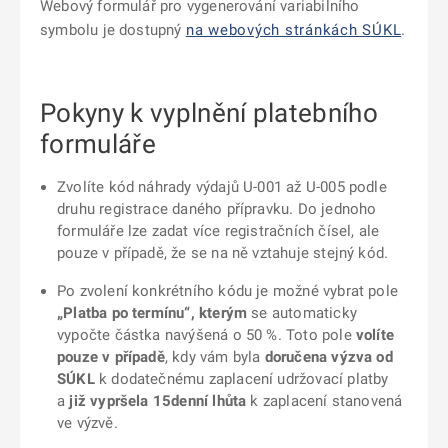
Webový formulář pro vygenerování variabilního
symbolu je dostupný
na webových stránkách SÚKL
.
Pokyny k vyplnění platebního
formuláře
Zvolíte kód náhrady výdajů U-001 až U-005 podle
druhu registrace daného přípravku. Do jednoho
formuláře lze zadat více registračních čísel, ale
pouze v případě, že se na ně vztahuje stejný kód.
Po zvolení konkrétního kódu je možné vybrat pole
„Platba po termínu“, kterým
se automaticky
vypočte částka navýšená o 50 %. Toto pole
volíte
pouze v případě
, kdy vám byla
doručena výzva od
SÚKL
k dodatečnému zaplacení udržovací platby
a
již vypršela 15denní lhůta
k zaplacení stanovená
ve výzvě.