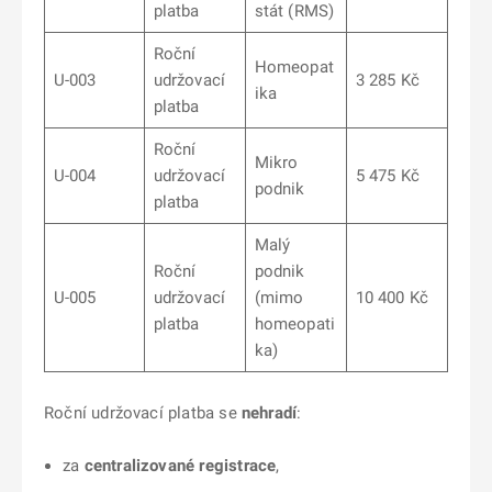
platba
stát (RMS)
Roční
Homeopat
U-003
udržovací
3 285 Kč
ika
platba
Roční
Mikro
U-004
udržovací
5 475 Kč
podnik
platba
Malý
Roční
podnik
U-005
udržovací
(mimo
10 400 Kč
platba
homeopati
ka)
Roční udržovací platba se
nehradí
:
za
centralizované registrace
,