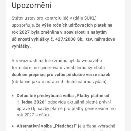
Upozornění
Státní ústav pro kontrolu léčiv (dále SÚKL)
upozorňuje, že
výše ročních udržovacích plateb na
rok 2027 byla změněna v souvislosti s nabytím
účinnosti vyhlášky č. 427/2008 Sb., tzv. náhradové
vyhlášky
.
V návaznosti na tuto změnu byl do webového
formuláře pro generování variabilního symbolu
doplněn přepínač pro volbu příslušné verze sazeb
(obdobně jako u ostatních druhů náhrad výdajů):
Defaultně předvybraná volba „Platby platné od
1. ledna 2026“
odpovídá aktuálně platné právní
úpravě (tj. sazby platné pro platby generované pro
rok 2027 a dále).
Alternativní volba „Předchozí“
je určena výhradně