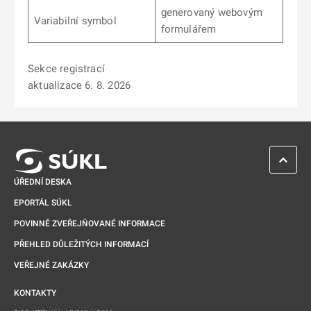
generovaný webovým
Variabilní symbol
formulářem
Sekce registrací
aktualizace 6. 8. 2026
ZPĚT 
ÚŘEDNÍ DESKA
EPORTÁL SÚKL
POVINNĚ ZVEŘEJŇOVANÉ INFORMACE
PŘEHLED DŮLEŽITÝCH INFORMACÍ
VEŘEJNÉ ZAKÁZKY
KONTAKTY