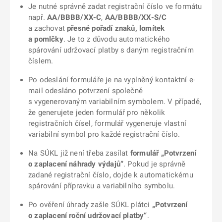
Je nutné správně zadat registrační číslo ve formátu
např.
AA/BBBB/XX-C
,
AA/BBBB/XX-S/C
a zachovat
přesné pořadí znaků, lomítek
a pomlčky
. Je to z důvodu automatického
spárování udržovací platby s daným registračním
číslem.
Po odeslání formuláře je na vyplněný kontaktní e-
mail odesláno potvrzení společně
s vygenerovaným variabilním symbolem. V případě,
že generujete jeden formulář pro několik
registračních čísel, formulář vygeneruje vlastní
variabilní symbol pro každé registrační číslo.
Na SÚKL již není třeba zasílat
formulář „Potvrzení
o zaplacení náhrady výdajů“
. Pokud je správně
zadané registrační číslo, dojde k automatickému
spárování přípravku a variabilního symbolu.
Po ověření úhrady zašle SÚKL plátci
„Potvrzení
o zaplacení roční udržovací platby“
.