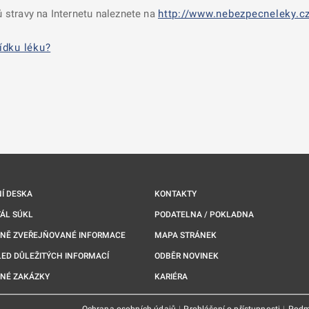
 stravy na Internetu naleznete na
http://www.nebezpecneleky.cz
ídku léku?
nové kartě
Í DESKA
KONTAKTY
ÁL SÚKL
PODATELNA / POKLADNA
NNĚ ZVEŘEJŇOVANÉ INFORMACE
MAPA STRÁNEK
ED DŮLEŽITÝCH INFORMACÍ
ODBĚR NOVINEK
NÉ ZAKÁZKY
KARIÉRA