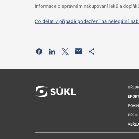
Informace o správném nakupování léků a doplňků
Co dělat v případě podezření na nelegální nab
Odkaz se otevře na nové kartě
Odkaz se otevře na nové kartě
Odkaz se otevře na nové kartě
Odkaz se otevře na 
ÚŘEDN
EPORT
POVI
PŘEHL
VEŘEJ