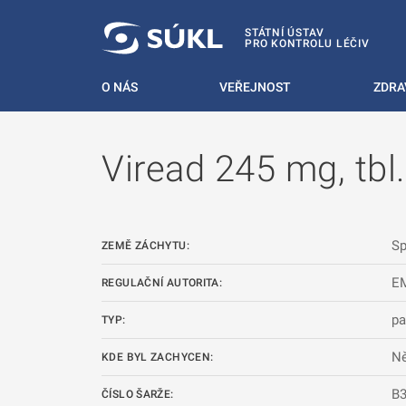
 NA HLAVNÍ OBSAH
STÁTNÍ ÚSTAV
PRO KONTROLU LÉČIV
O NÁS
VEŘEJNOST
ZDRA
Viread 245 mg, tbl.
Sp
ZEMĚ ZÁCHYTU:
E
REGULAČNÍ AUTORITA:
pa
TYP:
N
KDE BYL ZACHYCEN:
B
ČÍSLO ŠARŽE: