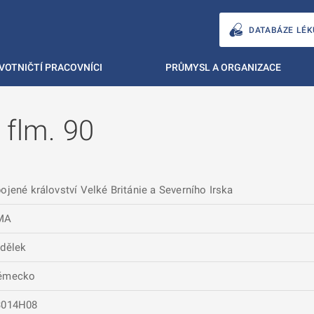
DATABÁZE LÉK
VOTNIČTÍ PRACOVNÍCI
PRŮMYSL A ORGANIZACE
 flm. 90
ojené království Velké Británie a Severního Irska
MA
dělek
ěmecko
3014H08