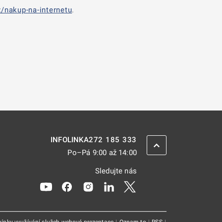
/nakup-na-internetu
.
272 185 333
INFOLINKA
ZPĚT NAHORU
Po–Pá 9:00 až 14:00
Sledujte nás
Odkaz se otevře na nové kartě
Odkaz se otevře na nové kartě
Odkaz se otevře na nové kartě
Odkaz se otevře na nové kar
Odkaz se otevře na nov