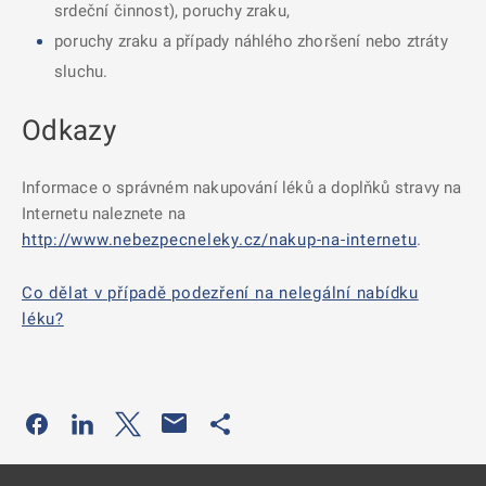
srdeční činnost), poruchy zraku,
poruchy zraku a případy náhlého zhoršení nebo ztráty
sluchu.
Odkazy
Informace o správném nakupování léků a doplňků stravy na
Internetu naleznete na
http://www.nebezpecneleky.cz/nakup-na-internetu
.
Co dělat v případě podezření na nelegální nabídku
léku?
Odkaz se otevře na nové kartě
Odkaz se otevře na nové kartě
Odkaz se otevře na nové kartě
Odkaz se otevře na nové kartě