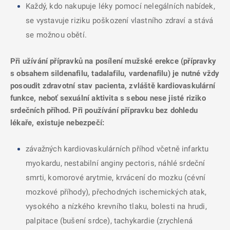
Každý, kdo nakupuje léky pomocí nelegálních nabídek,
se vystavuje riziku poškození vlastního zdraví a stává
se možnou obětí.
Při užívání přípravků na posílení mužské erekce (přípravky
s obsahem sildenafilu, tadalafilu, vardenafilu) je nutné vždy
posoudit zdravotní stav pacienta, zvláště kardiovaskulární
funkce, neboť sexuální aktivita s sebou nese jisté riziko
srdečních příhod. Při používání přípravku bez dohledu
lékaře, existuje nebezpečí:
závažných kardiovaskulárních příhod včetně infarktu
myokardu, nestabilní anginy pectoris, náhlé srdeční
smrti, komorové arytmie, krvácení do mozku (cévní
mozkové příhody), přechodných ischemických atak,
vysokého a nízkého krevního tlaku, bolesti na hrudi,
palpitace (bušení srdce), tachykardie (zrychlená