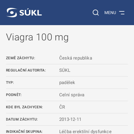
 NA HLAVNÍ OBSAH
Vyhledávání na web
MENU
Viagra 100 mg
Česká republika
ZEMĚ ZÁCHYTU:
SÚKL
REGULAČNÍ AUTORITA:
padělek
TYP:
Celní správa
PODNĚT:
ČR
KDE BYL ZACHYCEN:
2013-12-11
DATUM ZÁCHYTU:
Léčba erektilní dysfunkce
INDIKAČNÍ SKUPINA: