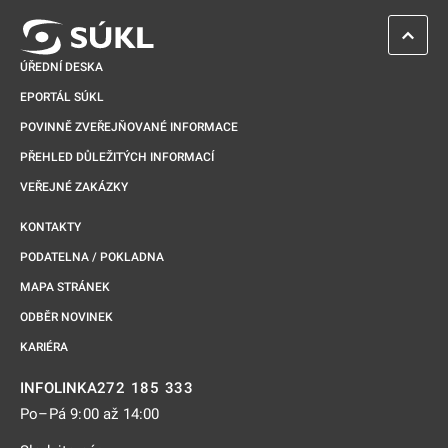
ZPĚT 
ÚŘEDNÍ DESKA
EPORTÁL SÚKL
POVINNĚ ZVEŘEJŇOVANÉ INFORMACE
PŘEHLED DŮLEŽITÝCH INFORMACÍ
VEŘEJNÉ ZAKÁZKY
KONTAKTY
PODATELNA / POKLADNA
MAPA STRÁNEK
ODBĚR NOVINEK
KARIÉRA
272 185 333
INFOLINKA
Po–Pá 9:00 až 14:00