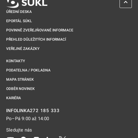
ZPĚT 
ÚŘEDNÍ DESKA
EPORTÁL SÚKL
POVINNĚ ZVEŘEJŇOVANÉ INFORMACE
PŘEHLED DŮLEŽITÝCH INFORMACÍ
VEŘEJNÉ ZAKÁZKY
KONTAKTY
PODATELNA / POKLADNA
MAPA STRÁNEK
ODBĚR NOVINEK
KARIÉRA
272 185 333
INFOLINKA
Po–Pá 9:00 až 14:00
Sledujte nás