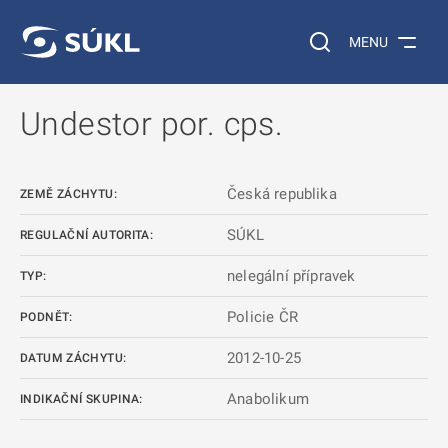
 NA HLAVNÍ OBSAH
Vyhledávání na web
MENU
Undestor por. cps.
Česká republika
ZEMĚ ZÁCHYTU:
SÚKL
REGULAČNÍ AUTORITA:
nelegální přípravek
TYP:
Policie ČR
PODNĚT:
2012-10-25
DATUM ZÁCHYTU:
Anabolikum
INDIKAČNÍ SKUPINA: