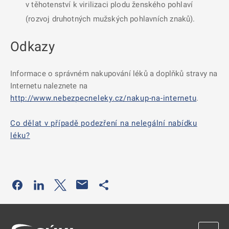
v těhotenství k virilizaci plodu ženského pohlaví
(rozvoj druhotných mužských pohlavních znaků).
Odkazy
Informace o správném nakupování léků a doplňků stravy na
Internetu naleznete na
http://www.nebezpecneleky.cz/nakup-na-internetu
.
Co dělat v případě podezření na nelegální nabídku
léku?
Odkaz se otevře na nové kartě
Odkaz se otevře na nové kartě
Odkaz se otevře na nové kartě
Odkaz se otevře na nové kartě