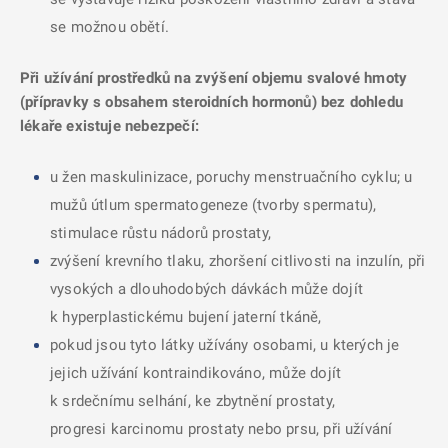
se možnou obětí.
Při užívání prostředků na zvýšení objemu svalové hmoty
(přípravky s obsahem steroidních hormonů) bez dohledu
lékaře existuje nebezpečí:
u žen maskulinizace, poruchy menstruačního cyklu; u
mužů útlum spermatogeneze (tvorby spermatu),
stimulace růstu nádorů prostaty,
zvýšení krevního tlaku, zhoršení citlivosti na inzulín, při
vysokých a dlouhodobých dávkách může dojít
k hyperplastickému bujení jaterní tkáně,
pokud jsou tyto látky užívány osobami, u kterých je
jejich užívání kontraindikováno, může dojít
k srdečnímu selhání, ke zbytnění prostaty,
progresi karcinomu prostaty nebo prsu, při užívání