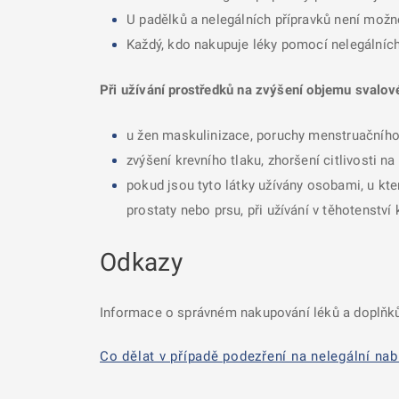
U padělků a nelegálních přípravků není možné
Každý, kdo nakupuje léky pomocí nelegálních 
Při užívání prostředků na zvýšení objemu svalov
u žen maskulinizace, poruchy menstruačního
zvýšení krevního tlaku, zhoršení citlivosti n
pokud jsou tyto látky užívány osobami, u kte
prostaty nebo prsu, při užívání v těhotenstv
Odkazy
Informace o správném nakupování léků a doplňků
Co dělat v případě podezření na nelegální nab