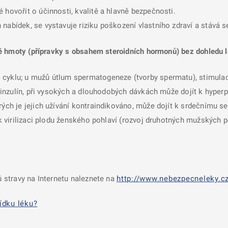
 hovořit o účinnosti, kvalitě a hlavně bezpečnosti.
nabídek, se vystavuje riziku poškození vlastního zdraví a stává 
é hmoty (přípravky s obsahem steroidních hormonů) bez dohledu l
 cyklu; u mužů útlum spermatogeneze (tvorby spermatu), stimulac
a inzulín, při vysokých a dlouhodobých dávkách může dojít k hyperp
rých je jejich užívání kontraindikováno, může dojít k srdečnímu se
í k virilizaci plodu ženského pohlaví (rozvoj druhotných mužských 
 stravy na Internetu naleznete na
http://www.nebezpecneleky.cz
ídku léku?