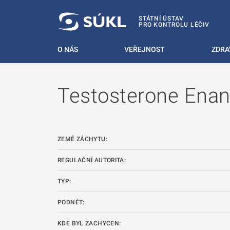
 NA HLAVNÍ OBSAH
STÁTNÍ ÚSTAV
PRO KONTROLU LÉČIV
O NÁS
VEŘEJNOST
ZDRA
Testosterone Enan
ZEMĚ ZÁCHYTU:
REGULAČNÍ AUTORITA:
TYP:
PODNĚT:
KDE BYL ZACHYCEN: