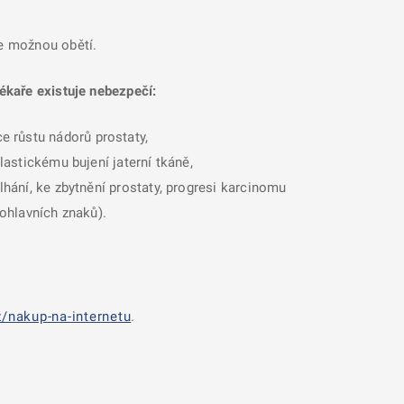
se možnou obětí.
ékaře existuje nebezpečí:
e růstu nádorů prostaty,
lastickému bujení jaterní tkáně,
lhání, ke zbytnění prostaty, progresi karcinomu
pohlavních znaků).
/nakup-na-internetu
.