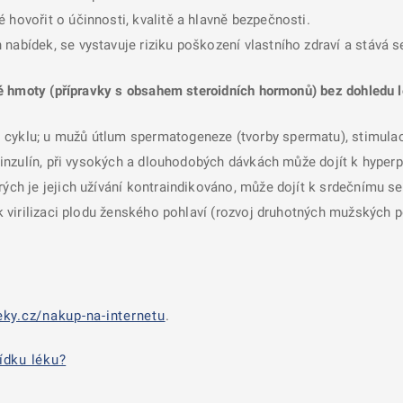
 hovořit o účinnosti, kvalitě a hlavně bezpečnosti.
nabídek, se vystavuje riziku poškození vlastního zdraví a stává 
é hmoty (přípravky s obsahem steroidních hormonů) bez dohledu l
 cyklu; u mužů útlum spermatogeneze (tvorby spermatu), stimulac
a inzulín, při vysokých a dlouhodobých dávkách může dojít k hyperp
rých je jejich užívání kontraindikováno, může dojít k srdečnímu se
í k virilizaci plodu ženského pohlaví (rozvoj druhotných mužských 
ky.cz/nakup-na-internetu
.
ídku léku?