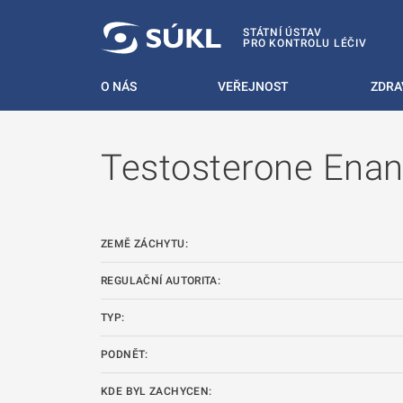
 NA HLAVNÍ OBSAH
STÁTNÍ ÚSTAV
PRO KONTROLU LÉČIV
O NÁS
VEŘEJNOST
ZDRA
Testosterone Ena
ZEMĚ ZÁCHYTU:
REGULAČNÍ AUTORITA:
TYP:
PODNĚT:
KDE BYL ZACHYCEN: