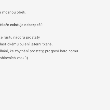
se možnou obětí.
ékaře existuje nebezpečí:
e růstu nádorů prostaty,
lastickému bujení jaterní tkáně,
lhání, ke zbytnění prostaty, progresi karcinomu
pohlavních znaků).