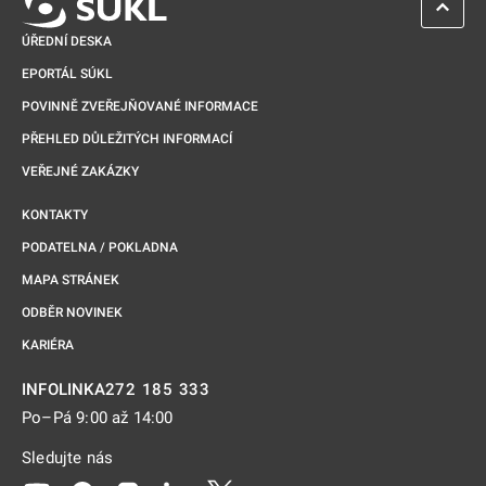
ZPĚT 
ÚŘEDNÍ DESKA
EPORTÁL SÚKL
POVINNĚ ZVEŘEJŇOVANÉ INFORMACE
PŘEHLED DŮLEŽITÝCH INFORMACÍ
VEŘEJNÉ ZAKÁZKY
KONTAKTY
PODATELNA / POKLADNA
MAPA STRÁNEK
ODBĚR NOVINEK
KARIÉRA
272 185 333
INFOLINKA
Po–Pá 9:00 až 14:00
Sledujte nás