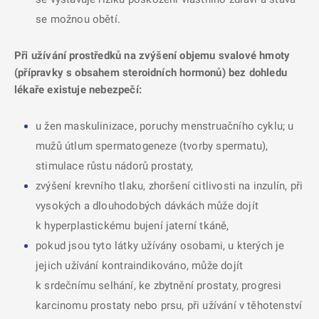
se možnou obětí.
Při užívání prostředků na zvýšení objemu svalové hmoty
(přípravky s obsahem steroidních hormonů) bez dohledu
lékaře existuje nebezpečí:
u žen maskulinizace, poruchy menstruačního cyklu; u
mužů útlum spermatogeneze (tvorby spermatu),
stimulace růstu nádorů prostaty,
zvýšení krevního tlaku, zhoršení citlivosti na inzulín, při
vysokých a dlouhodobých dávkách může dojít
k hyperplastickému bujení jaterní tkáně,
pokud jsou tyto látky užívány osobami, u kterých je
jejich užívání kontraindikováno, může dojít
k srdečnímu selhání, ke zbytnění prostaty, progresi
karcinomu prostaty nebo prsu, při užívání v těhotenství