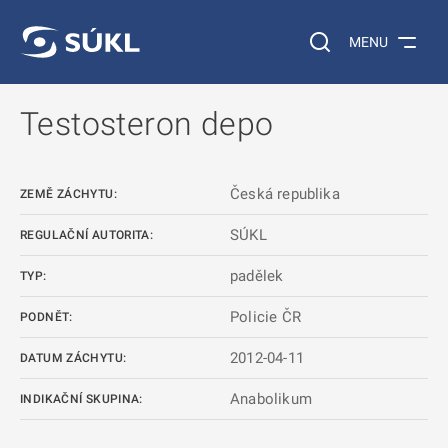
 NA HLAVNÍ OBSAH
Vyhledávání na web
MENU
Testosteron depo
Česká republika
ZEMĚ ZÁCHYTU:
SÚKL
REGULAČNÍ AUTORITA:
padělek
TYP:
Policie ČR
PODNĚT:
2012-04-11
DATUM ZÁCHYTU:
Anabolikum
INDIKAČNÍ SKUPINA: