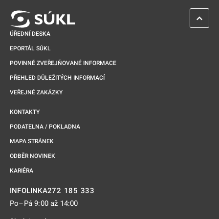
ZPĚT 
ÚŘEDNÍ DESKA
EPORTÁL SÚKL
POVINNĚ ZVEŘEJŇOVANÉ INFORMACE
PŘEHLED DŮLEŽITÝCH INFORMACÍ
VEŘEJNÉ ZAKÁZKY
KONTAKTY
PODATELNA / POKLADNA
MAPA STRÁNEK
ODBĚR NOVINEK
KARIÉRA
272 185 333
INFOLINKA
Po–Pá 9:00 až 14:00