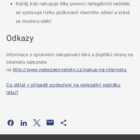
Každý, kdo nakupuje léky pomocí nelegálních nabídek,
se vystavuje riziku poškození vlastního zdraví a stává
se možnou obětí
Odkazy
Informace o správném nakupování léků a doplňků stravy na
Internetu naleznete
na
http://www.nebezpecneleky.cz/nakup-na-internetu
.
Co dělat v případě podezření na nelegální nabídku
léku?
Odkaz se otevře na nové kartě
Odkaz se otevře na nové kartě
Odkaz se otevře na nové kartě
Odkaz se otevře na nové kartě