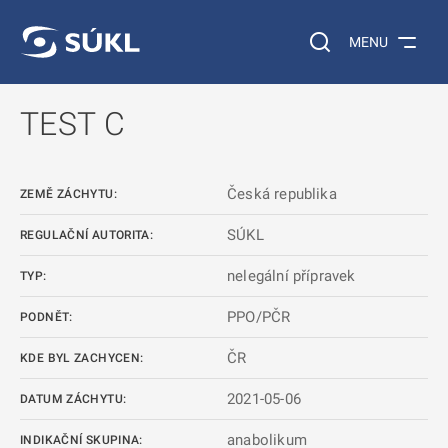
 NA HLAVNÍ OBSAH
Vyhledávání na web
MENU
TEST C
Česká republika
ZEMĚ ZÁCHYTU:
SÚKL
REGULAČNÍ AUTORITA:
nelegální přípravek
TYP:
PPO/PČR
PODNĚT:
ČR
KDE BYL ZACHYCEN:
2021-05-06
DATUM ZÁCHYTU:
anabolikum
INDIKAČNÍ SKUPINA: