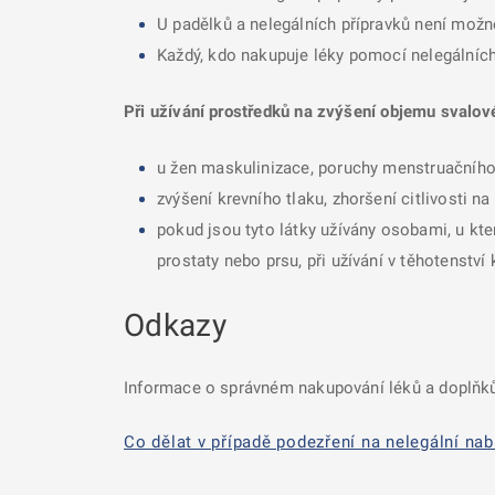
U padělků a nelegálních přípravků není možné
Každý, kdo nakupuje léky pomocí nelegálních 
Při užívání prostředků na zvýšení objemu svalov
u žen maskulinizace, poruchy menstruačního
zvýšení krevního tlaku, zhoršení citlivosti n
pokud jsou tyto látky užívány osobami, u kte
prostaty nebo prsu, při užívání v těhotenstv
Odkazy
Informace o správném nakupování léků a doplňků
Co dělat v případě podezření na nelegální nab