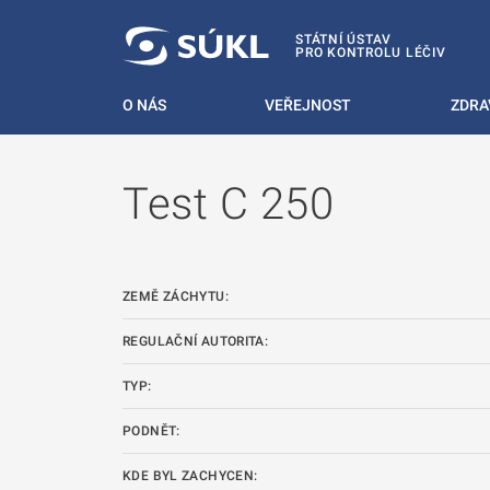
 NA HLAVNÍ OBSAH
STÁTNÍ ÚSTAV
PRO KONTROLU LÉČIV
O NÁS
VEŘEJNOST
ZDRA
Test C 250
ZEMĚ ZÁCHYTU:
REGULAČNÍ AUTORITA:
TYP:
PODNĚT:
KDE BYL ZACHYCEN: