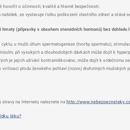
 hovořit o účinnosti, kvalitě a hlavně bezpečnosti.
nabídek, se vystavuje riziku poškození vlastního zdraví a stává 
é hmoty (přípravky s obsahem steroidních hormonů) bez dohledu l
 cyklu; u mužů útlum spermatogeneze (tvorby spermatu), stimulac
a inzulín, při vysokých a dlouhodobých dávkách může dojít k hyperp
rých je jejich užívání kontraindikováno, může dojít k srdečnímu se
í k virilizaci plodu ženského pohlaví (rozvoj druhotných mužských 
 stravy na Internetu naleznete na
http://www.nebezpecneleky.cz
ídku léku?