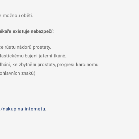
se možnou obětí.
ékaře existuje nebezpečí:
e růstu nádorů prostaty,
lastickému bujení jaterní tkáně,
lhání, ke zbytnění prostaty, progresi karcinomu
pohlavních znaků).
/nakup-na-internetu
.