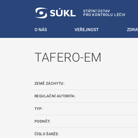
 NA HLAVNÍ OBSAH
STÁTNÍ ÚSTAV
PRO KONTROLU LÉČIV
O NÁS
VEŘEJNOST
ZDRA
TAFERO-EM
ZEMĚ ZÁCHYTU:
REGULAČNÍ AUTORITA:
TYP:
PODNĚT:
ČÍSLO ŠARŽE: