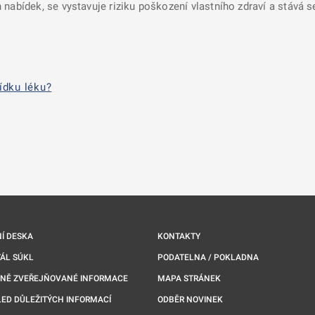
nabídek, se vystavuje riziku poškození vlastního zdraví a stává 
ídku léku?
nové kartě
Í DESKA
KONTAKTY
ÁL SÚKL
PODATELNA / POKLADNA
NNĚ ZVEŘEJŇOVANÉ INFORMACE
MAPA STRÁNEK
ED DŮLEŽITÝCH INFORMACÍ
ODBĚR NOVINEK