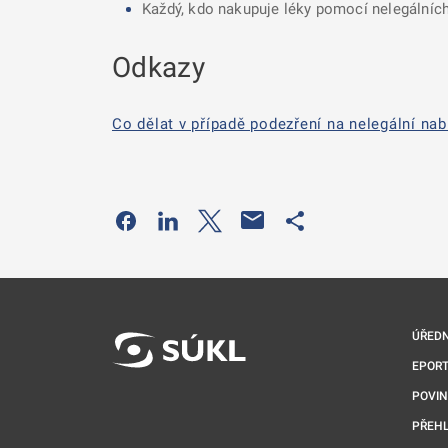
Každý, kdo nakupuje léky pomocí nelegálních 
Odkazy
Co dělat v případě podezření na nelegální nab
Odkaz se otevře na nové kartě
Odkaz se otevře na nové kartě
Odkaz se otevře na nové kartě
Odkaz se otevře na 
ÚŘEDN
EPORT
POVI
PŘEHL