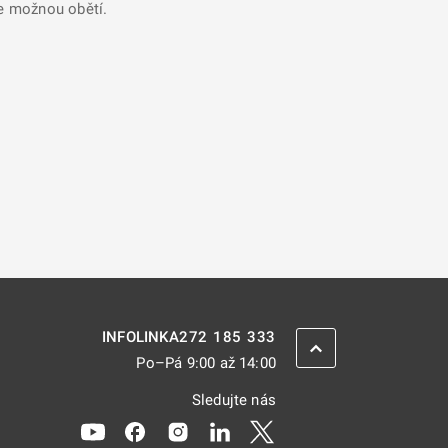
se možnou obětí.
272 185 333
INFOLINKA
ZPĚT NAHORU
Po–Pá 9:00 až 14:00
Sledujte nás
Odkaz se otevře na nové kartě
Odkaz se otevře na nové kartě
Odkaz se otevře na nové kartě
Odkaz se otevře na nové kar
Odkaz se otevře na nov