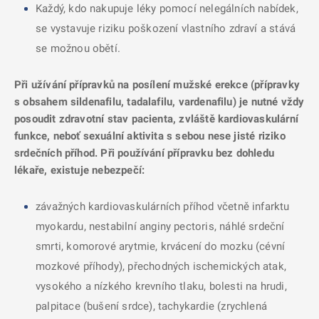
Každý, kdo nakupuje léky pomocí nelegálních nabídek,
se vystavuje riziku poškození vlastního zdraví a stává
se možnou obětí.
Při užívání přípravků na posílení mužské erekce (přípravky
s obsahem sildenafilu, tadalafilu, vardenafilu) je nutné vždy
posoudit zdravotní stav pacienta, zvláště kardiovaskulární
funkce, neboť sexuální aktivita s sebou nese jisté riziko
srdečních příhod. Při používání přípravku bez dohledu
lékaře, existuje nebezpečí:
závažných kardiovaskulárních příhod včetně infarktu
myokardu, nestabilní anginy pectoris, náhlé srdeční
smrti, komorové arytmie, krvácení do mozku (cévní
mozkové příhody), přechodných ischemických atak,
vysokého a nízkého krevního tlaku, bolesti na hrudi,
palpitace (bušení srdce), tachykardie (zrychlená