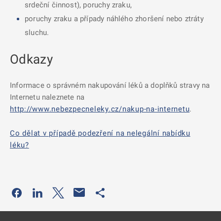
srdeční činnost), poruchy zraku,
poruchy zraku a případy náhlého zhoršení nebo ztráty
sluchu.
Odkazy
Informace o správném nakupování léků a doplňků stravy na
Internetu naleznete na
http://www.nebezpecneleky.cz/nakup-na-internetu
.
Co dělat v případě podezření na nelegální nabídku
léku?
Odkaz se otevře na nové kartě
Odkaz se otevře na nové kartě
Odkaz se otevře na nové kartě
Odkaz se otevře na nové kartě