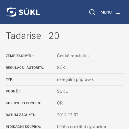
 NA HLAVNÍ OBSAH
Vyhledávání na web
MENU
Tadarise - 20
Česká republika
ZEMĚ ZÁCHYTU:
SÚKL
REGULAČNÍ AUTORITA:
nelegální přípravek
TYP:
SÚKL
PODNĚT:
ČR
KDE BYL ZACHYCEN:
2013-12-02
DATUM ZÁCHYTU:
Léčba erektilní dysfunkce
INDIKAČNÍ SKUPINA: