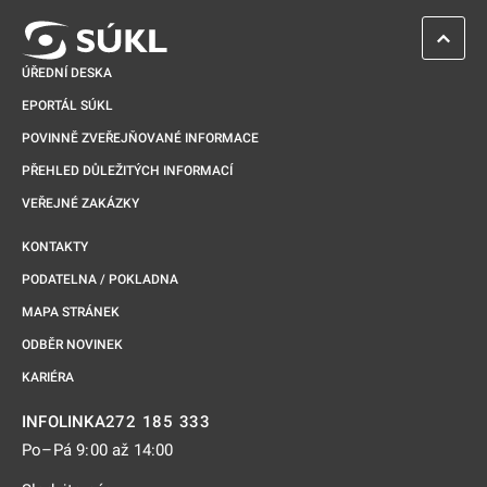
ZPĚT 
ÚŘEDNÍ DESKA
EPORTÁL SÚKL
POVINNĚ ZVEŘEJŇOVANÉ INFORMACE
PŘEHLED DŮLEŽITÝCH INFORMACÍ
VEŘEJNÉ ZAKÁZKY
KONTAKTY
PODATELNA / POKLADNA
MAPA STRÁNEK
ODBĚR NOVINEK
KARIÉRA
272 185 333
INFOLINKA
Po–Pá 9:00 až 14:00