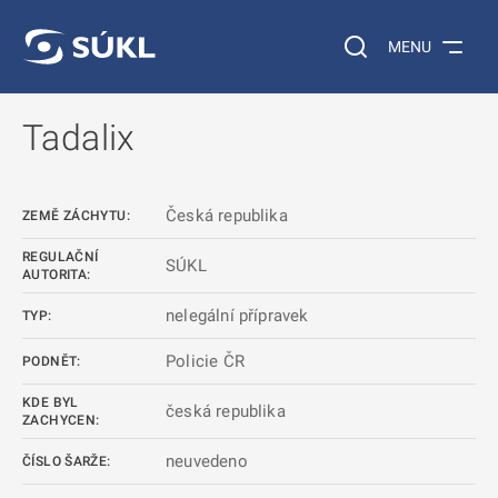
 NA HLAVNÍ OBSAH
Vyhledávání na web
MENU
Tadalix
Česká republika
ZEMĚ ZÁCHYTU:
REGULAČNÍ
SÚKL
AUTORITA:
nelegální přípravek
TYP:
Policie ČR
PODNĚT:
KDE BYL
česká republika
ZACHYCEN:
neuvedeno
ČÍSLO ŠARŽE: