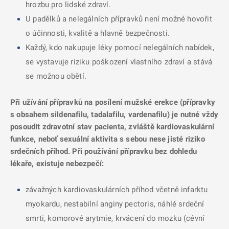
hrozbu pro lidské zdraví.
U padělků a nelegálních přípravků není možné hovořit
o účinnosti, kvalitě a hlavně bezpečnosti.
Každý, kdo nakupuje léky pomocí nelegálních nabídek,
se vystavuje riziku poškození vlastního zdraví a stává
se možnou obětí.
Při užívání přípravků na posílení mužské erekce (přípravky
s obsahem sildenafilu, tadalafilu, vardenafilu) je nutné vždy
posoudit zdravotní stav pacienta, zvláště kardiovaskulární
funkce, neboť sexuální aktivita s sebou nese jisté riziko
srdečních příhod. Při používání přípravku bez dohledu
lékaře, existuje nebezpečí:
závažných kardiovaskulárních příhod včetně infarktu
myokardu, nestabilní anginy pectoris, náhlé srdeční
smrti, komorové arytmie, krvácení do mozku (cévní