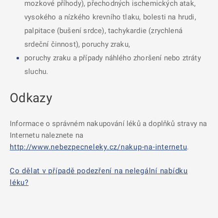
mozkové příhody), přechodných ischemických atak,
vysokého a nízkého krevního tlaku, bolesti na hrudi,
palpitace (bušení srdce), tachykardie (zrychlená
srdeční činnost), poruchy zraku,
poruchy zraku a případy náhlého zhoršení nebo ztráty
sluchu.
Odkazy
Informace o správném nakupování léků a doplňků stravy na
Internetu naleznete na
http://www.nebezpecneleky.cz/nakup-na-internetu
.
Co dělat v případě podezření na nelegální nabídku
léku?