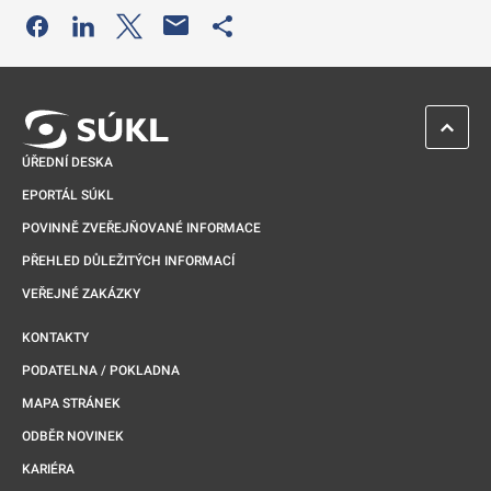
Odkaz se otevře na nové kartě
Odkaz se otevře na nové kartě
Odkaz se otevře na nové kartě
Odkaz se otevře na nové kartě
ZPĚT 
ÚŘEDNÍ DESKA
EPORTÁL SÚKL
POVINNĚ ZVEŘEJŇOVANÉ INFORMACE
PŘEHLED DŮLEŽITÝCH INFORMACÍ
VEŘEJNÉ ZAKÁZKY
KONTAKTY
PODATELNA / POKLADNA
MAPA STRÁNEK
ODBĚR NOVINEK
KARIÉRA