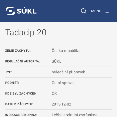
 NA HLAVNÍ OBSAH
Vyhledávání na web
MENU
Tadacip 20
Česká republika
ZEMĚ ZÁCHYTU:
SÚKL
REGULAČNÍ AUTORITA:
nelegální přípravek
TYP:
Celní správa
PODNĚT:
ČR
KDE BYL ZACHYCEN:
2013-12-02
DATUM ZÁCHYTU:
Léčba erektilní dysfunkce
INDIKAČNÍ SKUPINA: