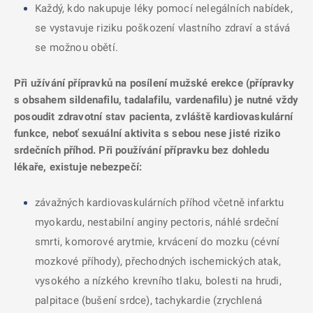
Každý, kdo nakupuje léky pomocí nelegálních nabídek,
se vystavuje riziku poškození vlastního zdraví a stává
se možnou obětí.
Při užívání přípravků na posílení mužské erekce (přípravky
s obsahem sildenafilu, tadalafilu, vardenafilu) je nutné vždy
posoudit zdravotní stav pacienta, zvláště kardiovaskulární
funkce, neboť sexuální aktivita s sebou nese jisté riziko
srdečních příhod. Při používání přípravku bez dohledu
lékaře, existuje nebezpečí:
závažných kardiovaskulárních příhod včetně infarktu
myokardu, nestabilní anginy pectoris, náhlé srdeční
smrti, komorové arytmie, krvácení do mozku (cévní
mozkové příhody), přechodných ischemických atak,
vysokého a nízkého krevního tlaku, bolesti na hrudi,
palpitace (bušení srdce), tachykardie (zrychlená