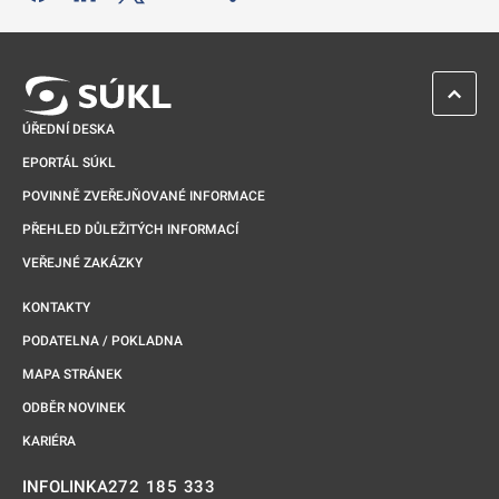
Odkaz se otevře na nové kartě
ZPĚT 
ÚŘEDNÍ DESKA
EPORTÁL SÚKL
POVINNĚ ZVEŘEJŇOVANÉ INFORMACE
PŘEHLED DŮLEŽITÝCH INFORMACÍ
VEŘEJNÉ ZAKÁZKY
KONTAKTY
PODATELNA / POKLADNA
MAPA STRÁNEK
ODBĚR NOVINEK
KARIÉRA
272 185 333
INFOLINKA