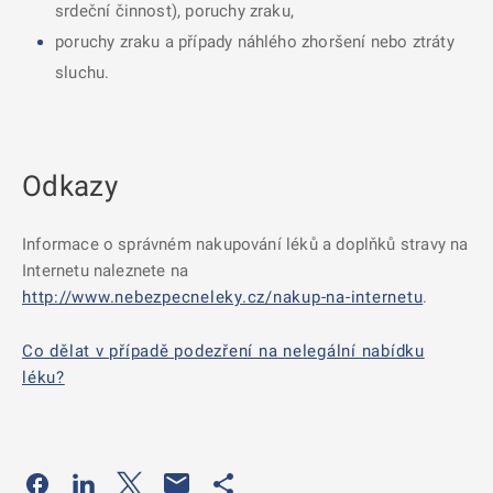
srdeční činnost), poruchy zraku,
poruchy zraku a případy náhlého zhoršení nebo ztráty
sluchu.
Odkazy
Informace o správném nakupování léků a doplňků stravy na
Internetu naleznete na
http://www.nebezpecneleky.cz/nakup-na-internetu
.
Co dělat v případě podezření na nelegální nabídku
léku?
Odkaz se otevře na nové kartě
Odkaz se otevře na nové kartě
Odkaz se otevře na nové kartě