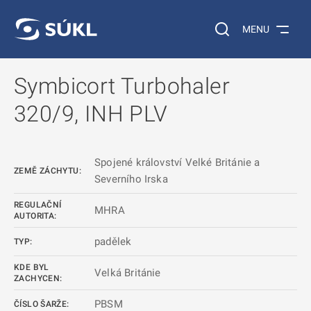
 NA HLAVNÍ OBSAH
Vyhledávání na web
MENU
Symbicort Turbohaler
320/9, INH PLV
Spojené království Velké Británie a
ZEMĚ ZÁCHYTU:
Severního Irska
REGULAČNÍ
MHRA
AUTORITA:
padělek
TYP:
KDE BYL
Velká Británie
ZACHYCEN:
PBSM
ČÍSLO ŠARŽE: