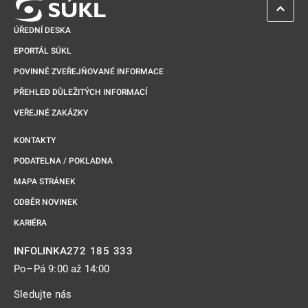
ZPĚT 
ÚŘEDNÍ DESKA
EPORTÁL SÚKL
POVINNĚ ZVEŘEJŇOVANÉ INFORMACE
PŘEHLED DŮLEŽITÝCH INFORMACÍ
VEŘEJNÉ ZAKÁZKY
KONTAKTY
PODATELNA / POKLADNA
MAPA STRÁNEK
ODBĚR NOVINEK
KARIÉRA
272 185 333
INFOLINKA
Po–Pá 9:00 až 14:00
Sledujte nás