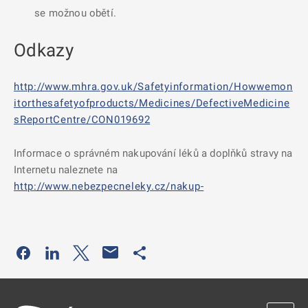
se možnou obětí.
Odkazy
http://www.mhra.gov.uk/Safetyinformation/Howwemon
itorthesafetyofproducts/Medicines/DefectiveMedicine
sReportCentre/CON019692
Informace o správném nakupování léků a doplňků stravy na
Internetu naleznete na
http://www.nebezpecneleky.cz/nakup-
Odkaz se otevře na nové kartě
Odkaz se otevře na nové kartě
Odkaz se otevře na nové kartě
Odkaz se otevře na nové kartě