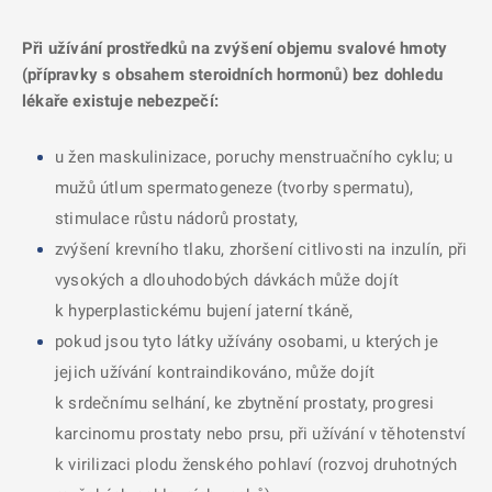
Při užívání prostředků na zvýšení objemu svalové hmoty
(přípravky s obsahem steroidních hormonů) bez dohledu
lékaře existuje nebezpečí:
u žen maskulinizace, poruchy menstruačního cyklu; u
mužů útlum spermatogeneze (tvorby spermatu),
stimulace růstu nádorů prostaty,
zvýšení krevního tlaku, zhoršení citlivosti na inzulín, při
vysokých a dlouhodobých dávkách může dojít
k hyperplastickému bujení jaterní tkáně,
pokud jsou tyto látky užívány osobami, u kterých je
jejich užívání kontraindikováno, může dojít
k srdečnímu selhání, ke zbytnění prostaty, progresi
karcinomu prostaty nebo prsu, při užívání v těhotenství
k virilizaci plodu ženského pohlaví (rozvoj druhotných