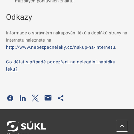
mužských pohlavních znaků).
Odkazy
Informace o správném nakupování léků a doplňků stravy na
Internetu naleznete na
http://www.nebezpecneleky.cz/nakup-na-internetu
.
Co dělat v případě podezření na nelegální nabídku
léku?
Odkaz se otevře na nové kartě
Odkaz se otevře na nové kartě
Odkaz se otevře na nové kartě
Odkaz se otevře na nové kartě
ZPĚT 