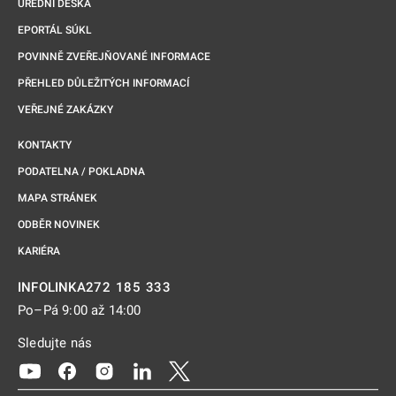
ÚŘEDNÍ DESKA
EPORTÁL SÚKL
POVINNĚ ZVEŘEJŇOVANÉ INFORMACE
PŘEHLED DŮLEŽITÝCH INFORMACÍ
VEŘEJNÉ ZAKÁZKY
KONTAKTY
PODATELNA / POKLADNA
MAPA STRÁNEK
ODBĚR NOVINEK
KARIÉRA
272 185 333
INFOLINKA
Po–Pá 9:00 až 14:00
Sledujte nás
Odkaz se otevře na nové kartě
Odkaz se otevře na nové kartě
Odkaz se otevře na nové kartě
Odkaz se otevře na nové kartě
Odkaz se otevře na nové kartě