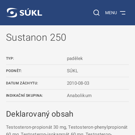
 NA HLAVNÍ OBSAH
Vyhledávání na web
MENU
Sustanon 250
padělek
TYP:
SÚKL
PODNĚT:
2010-08-03
DATUM ZÁCHYTU:
Anabolikum
INDIKAČNÍ SKUPINA:
Deklarovaný obsah
Testosteron-propionát 30 mg, Testosteron-phenylpropionát
60 mg, Testosteron-isokaproát 60 mg, Testosteron-