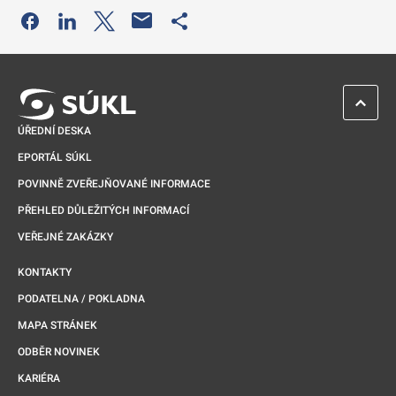
Odkaz se otevře na nové kartě
Odkaz se otevře na nové kartě
Odkaz se otevře na nové kartě
Odkaz se otevře na nové kartě
ZPĚT 
ÚŘEDNÍ DESKA
EPORTÁL SÚKL
POVINNĚ ZVEŘEJŇOVANÉ INFORMACE
PŘEHLED DŮLEŽITÝCH INFORMACÍ
VEŘEJNÉ ZAKÁZKY
KONTAKTY
PODATELNA / POKLADNA
MAPA STRÁNEK
ODBĚR NOVINEK
KARIÉRA