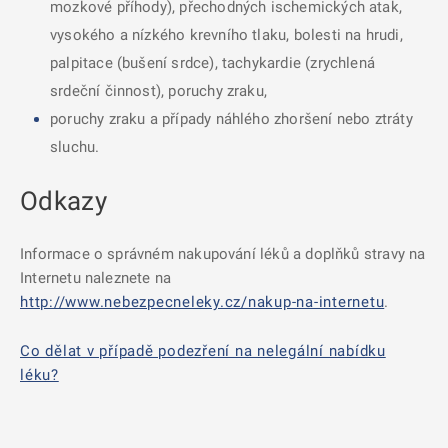
mozkové příhody), přechodných ischemických atak,
vysokého a nízkého krevního tlaku, bolesti na hrudi,
palpitace (bušení srdce), tachykardie (zrychlená
srdeční činnost), poruchy zraku,
poruchy zraku a případy náhlého zhoršení nebo ztráty
sluchu.
Odkazy
Informace o správném nakupování léků a doplňků stravy na
Internetu naleznete na
http://www.nebezpecneleky.cz/nakup-na-internetu
.
Co dělat v případě podezření na nelegální nabídku
léku?