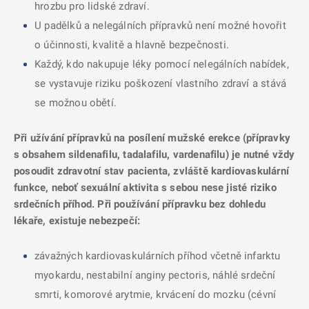
hrozbu pro lidské zdraví.
U padělků a nelegálních přípravků není možné hovořit
o účinnosti, kvalitě a hlavně bezpečnosti.
Každý, kdo nakupuje léky pomocí nelegálních nabídek,
se vystavuje riziku poškození vlastního zdraví a stává
se možnou obětí.
Při užívání přípravků na posílení mužské erekce (přípravky
s obsahem sildenafilu, tadalafilu, vardenafilu) je nutné vždy
posoudit zdravotní stav pacienta, zvláště kardiovaskulární
funkce, neboť sexuální aktivita s sebou nese jisté riziko
srdečních příhod. Při používání přípravku bez dohledu
lékaře, existuje nebezpečí:
závažných kardiovaskulárních příhod včetně infarktu
myokardu, nestabilní anginy pectoris, náhlé srdeční
smrti, komorové arytmie, krvácení do mozku (cévní