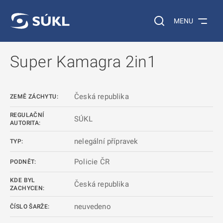
 NA HLAVNÍ OBSAH
Vyhledávání na web
MENU
Super Kamagra 2in1
Česká republika
ZEMĚ ZÁCHYTU:
REGULAČNÍ
SÚKL
AUTORITA:
nelegální přípravek
TYP:
Policie ČR
PODNĚT:
KDE BYL
Česká republika
ZACHYCEN:
neuvedeno
ČÍSLO ŠARŽE: