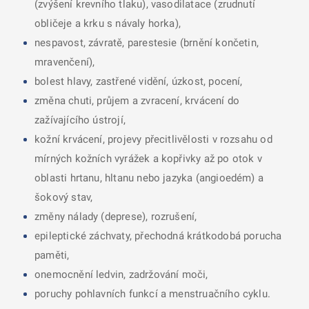
(zvýšení krevního tlaku), vasodilatace (zrudnutí
obličeje a krku s návaly horka),
nespavost, závratě, parestesie (brnění končetin,
mravenčení),
bolest hlavy, zastřené vidění, úzkost, pocení,
změna chuti, průjem a zvracení, krvácení do
zažívajícího ústrojí,
kožní krvácení, projevy přecitlivělosti v rozsahu od
mírných kožních vyrážek a kopřivky až po otok v
oblasti hrtanu, hltanu nebo jazyka (angioedém) a
šokový stav,
změny nálady (deprese), rozrušení,
epileptické záchvaty, přechodná krátkodobá porucha
paměti,
onemocnění ledvin, zadržování moči,
poruchy pohlavních funkcí a menstruačního cyklu.