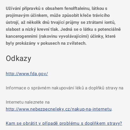
Užívání přípravků s obsahem fenolftaleinu, látkou s
projímavým účinkem, může způsobit křeče trávicího
ústrojí, až několik dnů trvající průjmy se ztrátami iontů,
slabost a nízký krevní tlak. Jedná se o látku s potenciálně
kancerogenními (rakovinu vyvolávajícími) účinky, které
byly prokázány v pokusech na zvířatech.
Odkazy
http://www.fda.gov/
Informace o správném nakupování léků a doplňků stravy na
Internetu naleznete na
http://www.nebezpecneleky.cz/nakup-na-internetu
.
Kam se obrátit v případě problému s doplňkem stravy?