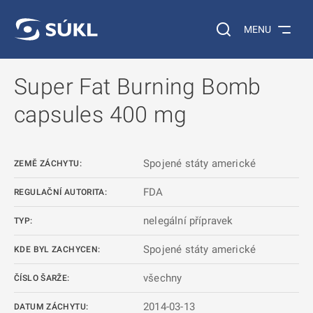
 NA HLAVNÍ OBSAH
Vyhledávání na web
MENU
Super Fat Burning Bomb
capsules 400 mg
Spojené státy americké
ZEMĚ ZÁCHYTU:
FDA
REGULAČNÍ AUTORITA:
nelegální přípravek
TYP:
Spojené státy americké
KDE BYL ZACHYCEN:
všechny
ČÍSLO ŠARŽE:
2014-03-13
DATUM ZÁCHYTU: