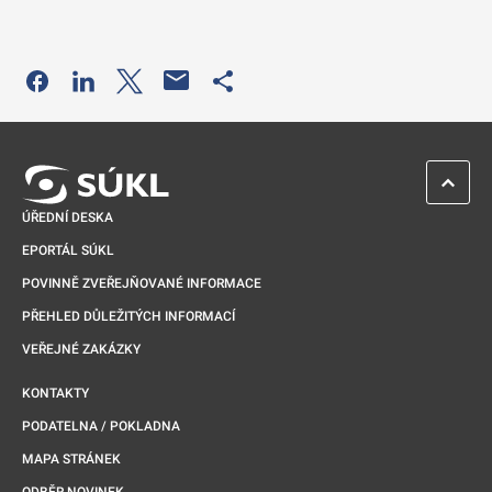
Odkaz se otevře na nové kartě
Odkaz se otevře na nové kartě
Odkaz se otevře na nové kartě
Odkaz se otevře na nové kartě
ZPĚT 
ÚŘEDNÍ DESKA
EPORTÁL SÚKL
POVINNĚ ZVEŘEJŇOVANÉ INFORMACE
PŘEHLED DŮLEŽITÝCH INFORMACÍ
VEŘEJNÉ ZAKÁZKY
KONTAKTY
PODATELNA / POKLADNA
MAPA STRÁNEK