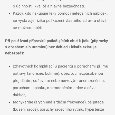
o účinnosti, kvalitě a hlavně bezpečnosti.
Každý, kdo nakupuje léky pomocí nelegálních nabídek,
se vystavuje riziku poškození vlastního zdraví a stává
se možnou obětí.
Při používání přípravků potlačujících chuť k jídlu (přípravky
s obsahem sibutraminu) bez dohledu lékaře existuje
nebezpečí:
zdravotních komplikací u pacientů s poruchami příjmu
potravy (anorexie, bulimie), obezitou nezpůsobenou
přejídáním, duševním nebo nervovým onemocněním,
poruchami spánku, onemocněním srdce a cév a
dalších,
tachykardie (zrychlená srdeční frekvence), palpitace
(bušení srdce), poruchy srdečního rytmu, hypertenze