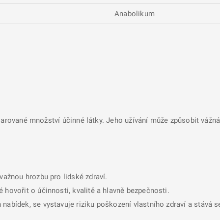
Anabolikum
larované množství účinné látky. Jeho užívání může způsobit vážná 
ávažnou hrozbu pro lidské zdraví.
 hovořit o účinnosti, kvalitě a hlavně bezpečnosti.
nabídek, se vystavuje riziku poškození vlastního zdraví a stává 