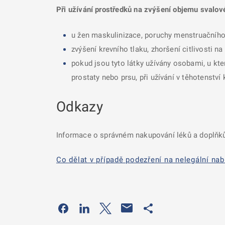
Při užívání prostředků na zvýšení objemu svalov
u žen maskulinizace, poruchy menstruačního
zvýšení krevního tlaku, zhoršení citlivosti n
pokud jsou tyto látky užívány osobami, u kte
prostaty nebo prsu, při užívání v těhotenstv
Odkazy
Informace o správném nakupování léků a doplňků
Co dělat v případě podezření na nelegální nab
Odkaz se otevře na nové kartě
Odkaz se otevře na nové kartě
Odkaz se otevře na nové kartě
Odkaz se otevře na 