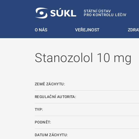
 NA HLAVNÍ OBSAH
STÁTNÍ ÚSTAV
PRO KONTROLU LÉČIV
O NÁS
VEŘEJNOST
ZDRA
Stanozolol 10 mg
ZEMĚ ZÁCHYTU:
REGULAČNÍ AUTORITA:
TYP:
PODNĚT:
DATUM ZÁCHYTU: