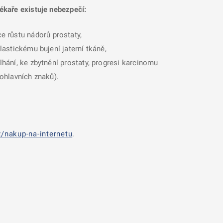
ékaře existuje nebezpečí:
e růstu nádorů prostaty,
lastickému bujení jaterní tkáně,
lhání, ke zbytnění prostaty, progresi karcinomu
pohlavních znaků).
/nakup-na-internetu
.