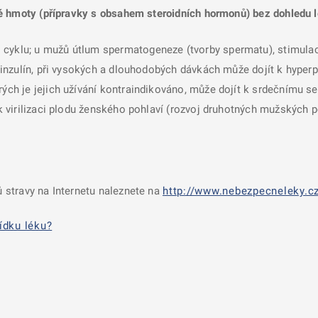
é hmoty (přípravky s obsahem steroidních hormonů) bez dohledu l
 cyklu; u mužů útlum spermatogeneze (tvorby spermatu), stimulac
a inzulín, při vysokých a dlouhodobých dávkách může dojít k hyperp
rých je jejich užívání kontraindikováno, může dojít k srdečnímu se
í k virilizaci plodu ženského pohlaví (rozvoj druhotných mužských 
 stravy na Internetu naleznete na
http://www.nebezpecneleky.cz
ídku léku?
nové kartě