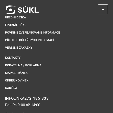
ZPĚT 
ÚŘEDNÍ DESKA
EPORTÁL SÚKL
POVINNĚ ZVEŘEJŇOVANÉ INFORMACE
PŘEHLED DŮLEŽITÝCH INFORMACÍ
VEŘEJNÉ ZAKÁZKY
KONTAKTY
PODATELNA / POKLADNA
MAPA STRÁNEK
ODBĚR NOVINEK
KARIÉRA
272 185 333
INFOLINKA
Po–Pá 9:00 až 14:00