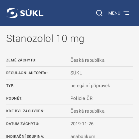
 NA HLAVNÍ OBSAH
Vyhledávání na web
MENU
Stanozolol 10 mg
Česká republika
ZEMĚ ZÁCHYTU:
SÚKL
REGULAČNÍ AUTORITA:
nelegální přípravek
TYP:
Policie ČR
PODNĚT:
Česká republika
KDE BYL ZACHYCEN:
2019-11-26
DATUM ZÁCHYTU:
anabolikum
INDIKAČNÍ SKUPINA: