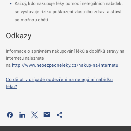
Každý, kdo nakupuje léky pomocí nelegálních nabídek,
se vystavuje riziku poškození vlastního zdraví a stává
se možnou obětí.
Odkazy
Informace o správném nakupování léků a doplňků stravy na
Internetu naleznete
na
http://www.nebezpecneleky.cz/nakup-na-internetu
.
Co dělat v případě podezření na nelegální nabídku
léku?
Odkaz se otevře na nové kartě
Odkaz se otevře na nové kartě
Odkaz se otevře na nové kartě
Odkaz se otevře na nové kartě