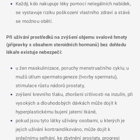
Každý, kdo nakupuje léky pomocí nelegálních nabídek,
se vystavuje riziku poškození vlastního zdraví a stává
se možnou obětí.
Při užívání prostředků na zvýšení objemu svalové hmoty
(přípravky s obsahem steroidních hormonů) bez dohledu
lékaře existuje nebezpečí:
u žen maskulinizace, poruchy menstruačního cyklu; u
mužů útlum spermatogeneze (tvorby spermatu),
stimulace růstu nádorů prostaty,
zvýšení krevního tlaku, zhoršení citlivosti na inzulín, při
vysokých a dlouhodobých dávkách může dojít k
hyperplastickému bujení jaterní tkáně,
pokud jsou tyto látky užívány osobami, u kterých je
jejich užívání kontraindikováno, může dojít k
srdečnímu selhání, ke zbytnění prostaty, progresi