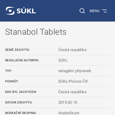
 NA HLAVNÍ OBSAH
Vyhledávání na web
MENU
Stanabol Tablets
Česká republika
ZEMĚ ZÁCHYTU:
SÚKL
REGULAČNÍ AUTORITA:
nelegální přípravek
TYP:
SÚKL/Policie ČR
PODNĚT:
Česká republika
KDE BYL ZACHYCEN:
2015-02-10
DATUM ZÁCHYTU:
Anabolikum
INDIKAČNÍ SKUPINA: