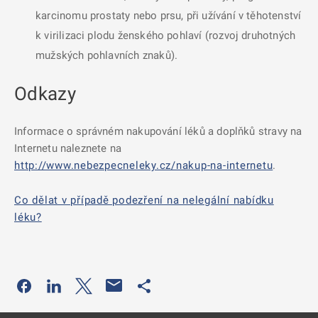
karcinomu prostaty nebo prsu, při užívání v těhotenství
k virilizaci plodu ženského pohlaví (rozvoj druhotných
mužských pohlavních znaků).
Odkazy
Informace o správném nakupování léků a doplňků stravy na
Internetu naleznete na
http://www.nebezpecneleky.cz/nakup-na-internetu
.
Co dělat v případě podezření na nelegální nabídku
léku?
Odkaz se otevře na nové kartě
Odkaz se otevře na nové kartě
Odkaz se otevře na nové kartě
Odkaz se otevře na nové kartě