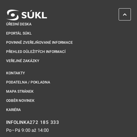
ZPĚT 
ÚŘEDNÍ DESKA
EPORTÁL SÚKL
POVINNĚ ZVEŘEJŇOVANÉ INFORMACE
PŘEHLED DŮLEŽITÝCH INFORMACÍ
VEŘEJNÉ ZAKÁZKY
KONTAKTY
PODATELNA / POKLADNA
MAPA STRÁNEK
ODBĚR NOVINEK
KARIÉRA
272 185 333
INFOLINKA
Po–Pá 9:00 až 14:00