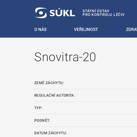
 NA HLAVNÍ OBSAH
STÁTNÍ ÚSTAV
PRO KONTROLU LÉČIV
O NÁS
VEŘEJNOST
ZDRA
Snovitra-20
ZEMĚ ZÁCHYTU:
REGULAČNÍ AUTORITA:
TYP:
PODNĚT:
DATUM ZÁCHYTU: