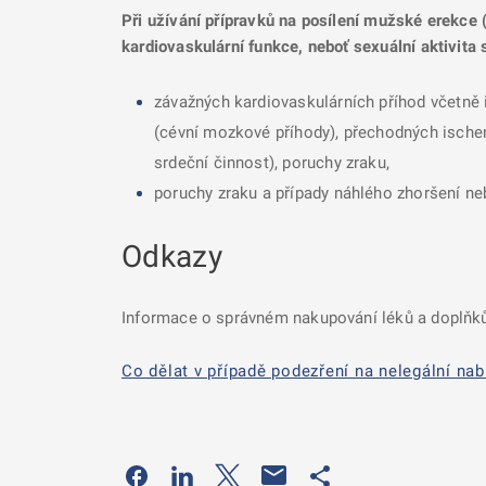
Při užívání přípravků na posílení mužské erekce (
kardiovaskulární funkce, neboť sexuální aktivita 
závažných kardiovaskulárních příhod včetně 
(cévní mozkové příhody), přechodných ischemi
srdeční činnost), poruchy zraku,
poruchy zraku a případy náhlého zhoršení neb
Odkazy
Informace o správném nakupování léků a doplňků
Co dělat v případě podezření na nelegální nab
Odkaz se otevře na nové kartě
Odkaz se otevře na nové kartě
Odkaz se otevře na nové kartě