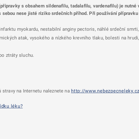
přípravky s obsahem sildenafilu, tadalafilu, vardenafilu) je nutné
s sebou nese jisté riziko srdečních příhod. Při používání přípravku
infarktu myokardu, nestabilní anginy pectoris, náhlé srdeční smr
ckých atak, vysokého a nízkého krevního tlaku, bolesti na hrudi, 
o ztráty sluchu.
 stravy na Internetu naleznete na
http://www.nebezpecneleky.cz
ídku léku?