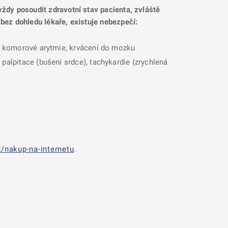
 vždy posoudit zdravotní stav pacienta, zvláště
 bez dohledu lékaře, existuje nebezpečí:
ti, komorové arytmie, krvácení do mozku
palpitace (bušení srdce), tachykardie (zrychlená
/nakup-na-internetu
.