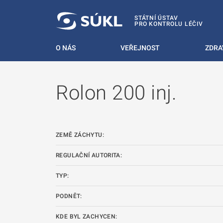
 NA HLAVNÍ OBSAH
STÁTNÍ ÚSTAV
PRO KONTROLU LÉČIV
O NÁS
VEŘEJNOST
ZDRA
Rolon 200 inj.
ZEMĚ ZÁCHYTU:
REGULAČNÍ AUTORITA:
TYP:
PODNĚT:
KDE BYL ZACHYCEN: