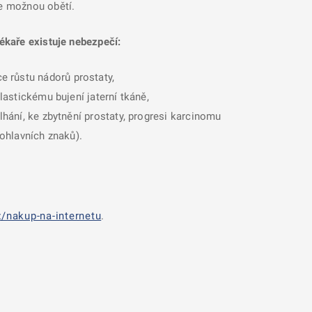
se možnou obětí.
ékaře existuje nebezpečí:
e růstu nádorů prostaty,
lastickému bujení jaterní tkáně,
lhání, ke zbytnění prostaty, progresi karcinomu
pohlavních znaků).
/nakup-na-internetu
.