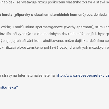
nabídek, se vystavuje riziku poškození vlastního zdraví a stává 
é hmoty (přípravky s obsahem steroidních hormonů) bez dohledu l
 cyklu; u mužů útlum spermatogeneze (tvorby spermatu), stimulac
a inzulín, při vysokých a dlouhodobých dávkách může dojít k hyperp
rých je jejich užívání kontraindikováno, může dojít k srdečnímu se
í k virilizaci plodu ženského pohlaví (rozvoj druhotných mužských 
 stravy na Internetu naleznete na
http://www.nebezpecneleky.cz
ídku léku?