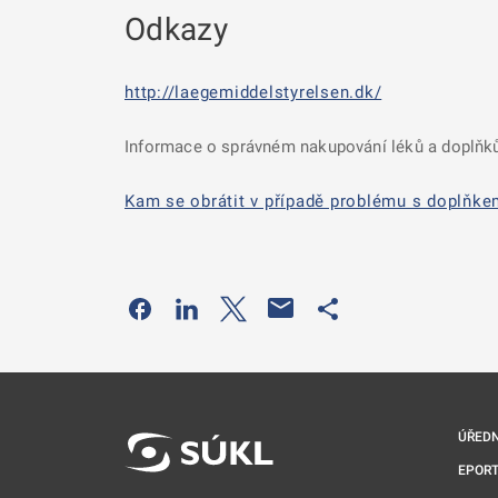
Odkazy
http://laegemiddelstyrelsen.dk/
Informace o správném nakupování léků a doplňků
Kam se obrátit v případě problému s doplňke
Odkaz se otevře na nové kartě
Odkaz se otevře na nové kartě
Odkaz se otevře na nové kartě
Odkaz se otevře na 
ÚŘEDN
EPORT