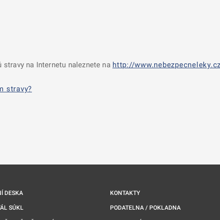
 stravy na Internetu naleznete na
http://www.nebezpecneleky.cz
m stravy?
nové kartě
Í DESKA
KONTAKTY
ÁL SÚKL
PODATELNA / POKLADNA