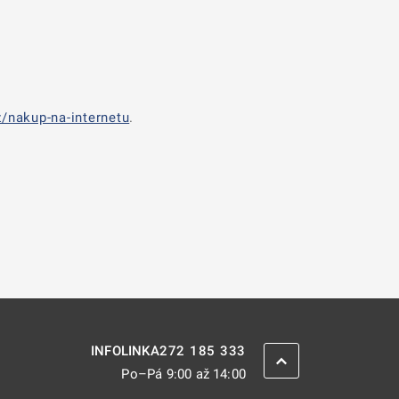
/nakup-na-internetu
.
272 185 333
INFOLINKA
ZPĚT NAHORU
Po–Pá 9:00 až 14:00