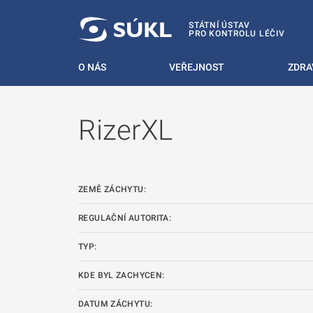
 NA HLAVNÍ OBSAH
STÁTNÍ ÚSTAV
PRO KONTROLU LÉČIV
O NÁS
VEŘEJNOST
ZDRA
RizerXL
ZEMĚ ZÁCHYTU:
REGULAČNÍ AUTORITA:
TYP:
KDE BYL ZACHYCEN:
DATUM ZÁCHYTU: