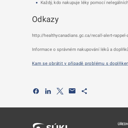
Každý, kdo nakupuje léky pomocí nelegálních 
Odkazy
http://healthycanadians.gc.ca/recall-alert-rap
Informace o správném nakupování léků a doplňků
Kam se obrátit v případě problému s doplňk
Odkaz se otevře na nové kartě
Odkaz se otevře na nové kartě
Odkaz se otevře na nové kartě
Odkaz se otevře na 
ÚŘEDN