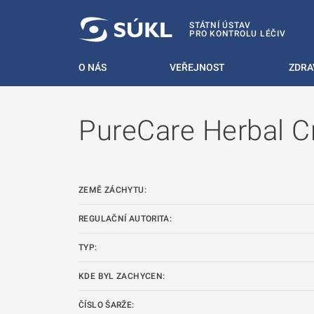
 NA HLAVNÍ OBSAH
STÁTNÍ ÚSTAV
PRO KONTROLU LÉČIV
O NÁS
VEŘEJNOST
ZDRA
PureCare Herbal 
ZEMĚ ZÁCHYTU:
REGULAČNÍ AUTORITA:
TYP:
KDE BYL ZACHYCEN:
ČÍSLO ŠARŽE: