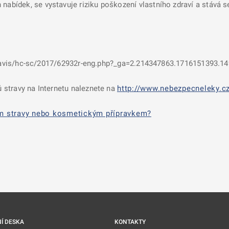
nabídek, se vystavuje riziku poškození vlastního zdraví a stává 
pel-avis/hc-sc/2017/62932r-eng.php?_ga=2.214347863.1716151393
 stravy na Internetu naleznete na
http://www.nebezpecneleky.cz
em stravy nebo kosmetickým přípravkem?
nové kartě
Í DESKA
KONTAKTY