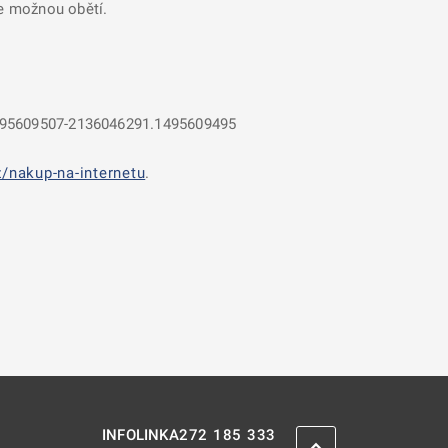
se možnou obětí.
.1495609507-2136046291.1495609495
/nakup-na-internetu
.
272 185 333
INFOLINKA
ZPĚT NAHORU