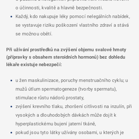
o účinnosti, kvalitě a hlavně bezpečnosti.
Každý, kdo nakupuje léky pomocí nelegálních nabídek,
se vystavuje riziku poškození vlastního zdraví a stává
se možnou obětí.
Při užívání prostředků na zvýšení objemu svalové hmoty
(přípravky s obsahem steroidních hormonů) bez dohledu
lékaře existuje nebezpečí:
u žen maskulinizace, poruchy menstruačního cyklu; u
mužů útlum spermatogeneze (tvorby spermatu),
stimulace růstu nádorů prostaty,
zvýšení krevního tlaku, zhoršení citlivosti na inzulín, při
vysokých a dlouhodobých dávkách může dojít k
hyperplastickému bujení jaterní tkáně,
pokud jsou tyto látky užívány osobami, u kterých je