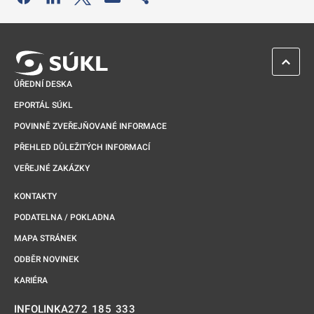
Odkaz se otevře na nové kartě
ZPĚT 
ÚŘEDNÍ DESKA
EPORTÁL SÚKL
POVINNĚ ZVEŘEJŇOVANÉ INFORMACE
PŘEHLED DŮLEŽITÝCH INFORMACÍ
VEŘEJNÉ ZAKÁZKY
KONTAKTY
PODATELNA / POKLADNA
MAPA STRÁNEK
ODBĚR NOVINEK
KARIÉRA
272 185 333
INFOLINKA