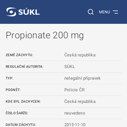
 NA HLAVNÍ OBSAH
Vyhledávání na web
MENU
Propionate 200 mg
Česká republika
ZEMĚ ZÁCHYTU:
SÚKL
REGULAČNÍ AUTORITA:
nelegální přípravek
TYP:
Policie ČR
PODNĚT:
Česká republika
KDE BYL ZACHYCEN:
neuvedeno
ČÍSLO ŠARŽE:
2015-11-10
DATUM ZÁCHYTU: