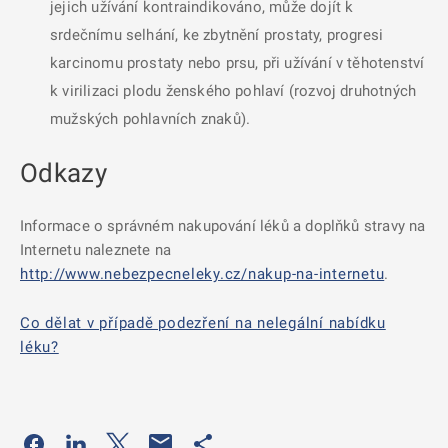
jejich užívání kontraindikováno, může dojít k
srdečnímu selhání, ke zbytnění prostaty, progresi
karcinomu prostaty nebo prsu, při užívání v těhotenství
k virilizaci plodu ženského pohlaví (rozvoj druhotných
mužských pohlavních znaků).
Odkazy
Informace o správném nakupování léků a doplňků stravy na
Internetu naleznete na
http://www.nebezpecneleky.cz/nakup-na-internetu
.
Co dělat v případě podezření na nelegální nabídku
léku?
Odkaz se otevře na nové kartě
Odkaz se otevře na nové kartě
Odkaz se otevře na nové kartě