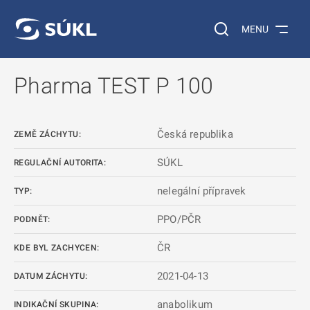
 NA HLAVNÍ OBSAH
Vyhledávání na web
MENU
Pharma TEST P 100
Česká republika
ZEMĚ ZÁCHYTU:
SÚKL
REGULAČNÍ AUTORITA:
nelegální přípravek
TYP:
PPO/PČR
PODNĚT:
ČR
KDE BYL ZACHYCEN:
2021-04-13
DATUM ZÁCHYTU:
anabolikum
INDIKAČNÍ SKUPINA: