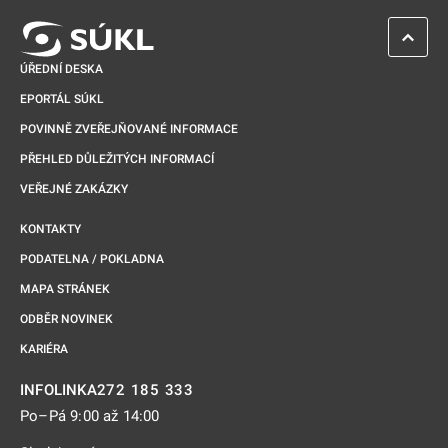
ZPĚT 
ÚŘEDNÍ DESKA
EPORTÁL SÚKL
POVINNĚ ZVEŘEJŇOVANÉ INFORMACE
PŘEHLED DŮLEŽITÝCH INFORMACÍ
VEŘEJNÉ ZAKÁZKY
KONTAKTY
PODATELNA / POKLADNA
MAPA STRÁNEK
ODBĚR NOVINEK
KARIÉRA
272 185 333
INFOLINKA
Po–Pá 9:00 až 14:00