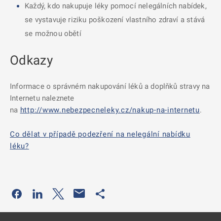
Každý, kdo nakupuje léky pomocí nelegálních nabídek,
se vystavuje riziku poškození vlastního zdraví a stává
se možnou obětí
Odkazy
Informace o správném nakupování léků a doplňků stravy na
Internetu naleznete
na
http://www.nebezpecneleky.cz/nakup-na-internetu
.
Co dělat v případě podezření na nelegální nabídku
léku?
Odkaz se otevře na nové kartě
Odkaz se otevře na nové kartě
Odkaz se otevře na nové kartě
Odkaz se otevře na nové kartě