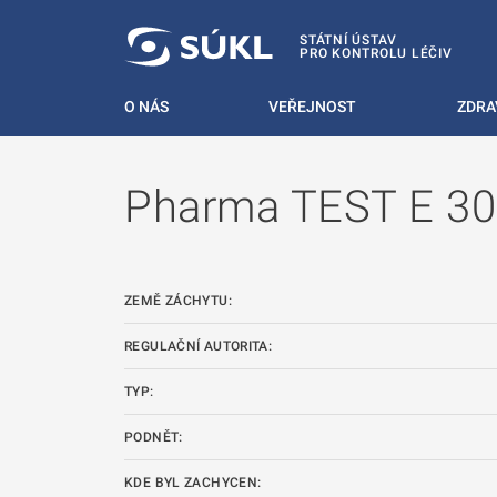
 NA HLAVNÍ OBSAH
STÁTNÍ ÚSTAV
PRO KONTROLU LÉČIV
O NÁS
VEŘEJNOST
ZDRA
Pharma TEST E 3
ZEMĚ ZÁCHYTU:
REGULAČNÍ AUTORITA:
TYP:
PODNĚT:
KDE BYL ZACHYCEN: