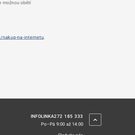
se možnou obětí
/nakup-na-internetu
.
272 185 333
INFOLINKA
ZPĚT NAHORU
Po–Pá 9:00 až 14:00