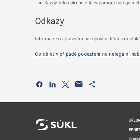
Každý, kdo nakupuje léky pomocí nelegálních
Odkazy
Informace o správném nakupování léků a doplňků
Co dělat v případě podezření na nelegální nab
Odkaz se otevře na nové kartě
Odkaz se otevře na nové kartě
Odkaz se otevře na nové kartě
Odkaz se otevře na 
ÚŘEDN
EPORT
POVI