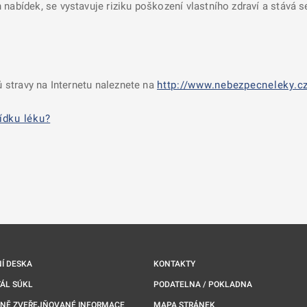
 nabídek, se vystavuje riziku poškození vlastního zdraví a stává 
 stravy na Internetu naleznete na
http://www.nebezpecneleky.cz
ídku léku?
nové kartě
Í DESKA
KONTAKTY
ÁL SÚKL
PODATELNA / POKLADNA
NNĚ ZVEŘEJŇOVANÉ INFORMACE
MAPA STRÁNEK