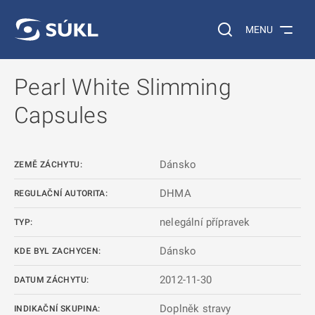
 NA HLAVNÍ OBSAH
Vyhledávání na web
MENU
Pearl White Slimming
Capsules
Dánsko
ZEMĚ ZÁCHYTU:
DHMA
REGULAČNÍ AUTORITA:
nelegální přípravek
TYP:
Dánsko
KDE BYL ZACHYCEN:
2012-11-30
DATUM ZÁCHYTU:
Doplněk stravy
INDIKAČNÍ SKUPINA: