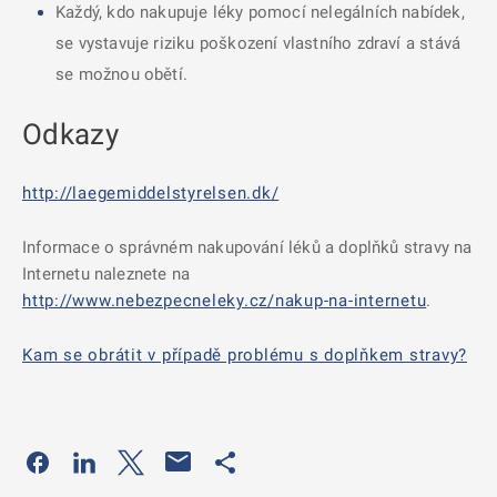
Každý, kdo nakupuje léky pomocí nelegálních nabídek,
se vystavuje riziku poškození vlastního zdraví a stává
se možnou obětí.
Odkazy
http://laegemiddelstyrelsen.dk/
Informace o správném nakupování léků a doplňků stravy na
Internetu naleznete na
http://www.nebezpecneleky.cz/nakup-na-internetu
.
Kam se obrátit v případě problému s doplňkem stravy?
Odkaz se otevře na nové kartě
Odkaz se otevře na nové kartě
Odkaz se otevře na nové kartě
Odkaz se otevře na nové kartě