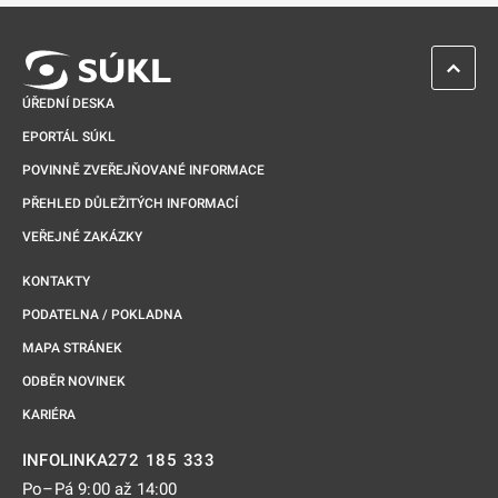
ZPĚT 
ÚŘEDNÍ DESKA
EPORTÁL SÚKL
POVINNĚ ZVEŘEJŇOVANÉ INFORMACE
PŘEHLED DŮLEŽITÝCH INFORMACÍ
VEŘEJNÉ ZAKÁZKY
KONTAKTY
PODATELNA / POKLADNA
MAPA STRÁNEK
ODBĚR NOVINEK
KARIÉRA
272 185 333
INFOLINKA
Po–Pá 9:00 až 14:00