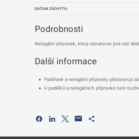
DATUM ZÁCHYTU:
Podrobnosti
Nelegální přípravek, který obsahoval jiné než dek
Další informace
Padělané a nelegální přípravky představují z
U padělků a nelegálních přípravků není možné
Odkaz se otevře na nové kartě
Odkaz se otevře na nové kartě
Odkaz se otevře na nové kartě
Odkaz se otevře na 