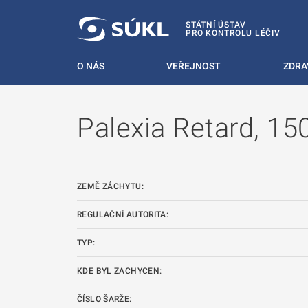
 NA HLAVNÍ OBSAH
STÁTNÍ ÚSTAV
PRO KONTROLU LÉČIV
O NÁS
VEŘEJNOST
ZDRA
Palexia Retard, 150
ZEMĚ ZÁCHYTU:
REGULAČNÍ AUTORITA:
TYP:
KDE BYL ZACHYCEN:
ČÍSLO ŠARŽE: