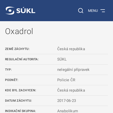
 NA HLAVNÍ OBSAH
Vyhledávání na web
MENU
Oxadrol
Česká republika
ZEMĚ ZÁCHYTU:
SÚKL
REGULAČNÍ AUTORITA:
nelegální přípravek
TYP:
Policie ČR
PODNĚT:
Česká republika
KDE BYL ZACHYCEN:
2017-06-23
DATUM ZÁCHYTU:
Anabolikum
INDIKAČNÍ SKUPINA: