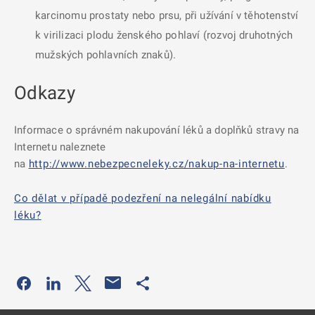
karcinomu prostaty nebo prsu, při užívání v těhotenství
k virilizaci plodu ženského pohlaví (rozvoj druhotných
mužských pohlavních znaků).
Odkazy
Informace o správném nakupování léků a doplňků stravy na
Internetu naleznete
na
http://www.nebezpecneleky.cz/nakup-na-internetu
.
Co dělat v případě podezření na nelegální nabídku
léku?
Odkaz se otevře na nové kartě
Odkaz se otevře na nové kartě
Odkaz se otevře na nové kartě
Odkaz se otevře na nové kartě