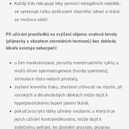
Každý, kdo nakupuje léky pomocí nelegálních nabídek,
se vystavuje riziku poškození vlastního zdraví a stává
se možnou obětí.
Při užívání prostředků na zvýšení objemu svalové hmoty
(přípravky s obsahem steroidních hormonů) bez dohledu
lékaře existuje nebezpečí:
u žen maskulinizace, poruchy menstruačního cyklu; u
mužů útlum spermatogeneze (tvorby spermatu),
stimulace růstu nádorů prostaty,
zvýšení krevního tlaku, zhoršení citlivosti na inzulín, při
vysokých a dlouhodobých dávkách může dojít k
hyperplastickému bujení jaterní tkáně,
pokud jsou tyto látky užívány osobami, u kterých je
jejich užívání kontraindikováno, může dojít k
srdečnímu selhání, ke zbytnění prostaty, progresi