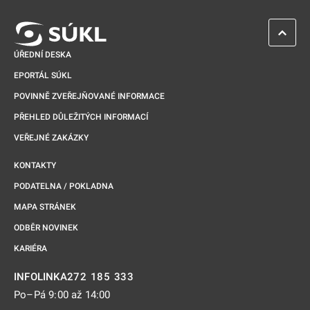
ZPĚT 
ÚŘEDNÍ DESKA
EPORTÁL SÚKL
POVINNĚ ZVEŘEJŇOVANÉ INFORMACE
PŘEHLED DŮLEŽITÝCH INFORMACÍ
VEŘEJNÉ ZAKÁZKY
KONTAKTY
PODATELNA / POKLADNA
MAPA STRÁNEK
ODBĚR NOVINEK
KARIÉRA
272 185 333
INFOLINKA
Po–Pá 9:00 až 14:00