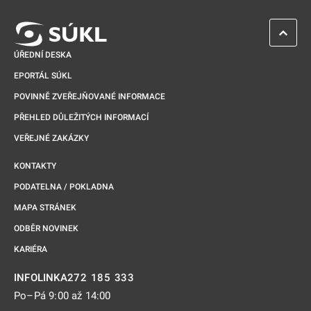
ZPĚT 
ÚŘEDNÍ DESKA
EPORTÁL SÚKL
POVINNĚ ZVEŘEJŇOVANÉ INFORMACE
PŘEHLED DŮLEŽITÝCH INFORMACÍ
VEŘEJNÉ ZAKÁZKY
KONTAKTY
PODATELNA / POKLADNA
MAPA STRÁNEK
ODBĚR NOVINEK
KARIÉRA
272 185 333
INFOLINKA
Po–Pá 9:00 až 14:00