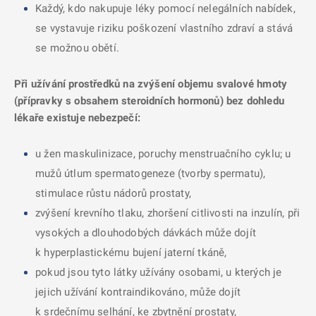
Každý, kdo nakupuje léky pomocí nelegálních nabídek,
se vystavuje riziku poškození vlastního zdraví a stává
se možnou obětí.
Při užívání prostředků na zvýšení objemu svalové hmoty
(přípravky s obsahem steroidních hormonů) bez dohledu
lékaře existuje nebezpečí:
u žen maskulinizace, poruchy menstruačního cyklu; u
mužů útlum spermatogeneze (tvorby spermatu),
stimulace růstu nádorů prostaty,
zvýšení krevního tlaku, zhoršení citlivosti na inzulín, při
vysokých a dlouhodobých dávkách může dojít
k hyperplastickému bujení jaterní tkáně,
pokud jsou tyto látky užívány osobami, u kterých je
jejich užívání kontraindikováno, může dojít
k srdečnímu selhání, ke zbytnění prostaty,