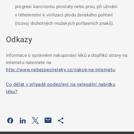
progresi karcinomu prostaty nebo prsu, při užívání
v těhotenství k virilizaci plodu ženského pohlaví
(rozvoj druhotných mužských pohlavních znaků).
Odkazy
Informace o správném nakupování léků a doplňků stravy na
Internetu naleznete na
http://www.nebezpecneleky.cz/nakup-na-internetu
.
Co dělat v případě podezření na nelegální nabídku
léku?
Odkaz se otevře na nové kartě
Odkaz se otevře na nové kartě
Odkaz se otevře na nové kartě
Odkaz se otevře na nové kartě