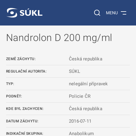
 NA HLAVNÍ OBSAH
Vyhledávání na web
MENU
Nandrolon D 200 mg/ml
Česká republika
ZEMĚ ZÁCHYTU:
SÚKL
REGULAČNÍ AUTORITA:
nelegální přípravek
TYP:
Policie ČR
PODNĚT:
Česká republika
KDE BYL ZACHYCEN:
2016-07-11
DATUM ZÁCHYTU:
Anabolikum
INDIKAČNÍ SKUPINA: