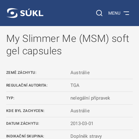
 NA HLAVNÍ OBSAH
Vyhledávání na web
MENU
My Slimmer Me (MSM) soft
gel capsules
Austrálie
ZEMĚ ZÁCHYTU:
TGA
REGULAČNÍ AUTORITA:
nelegální přípravek
TYP:
Austrálie
KDE BYL ZACHYCEN:
2013-03-01
DATUM ZÁCHYTU:
Doplněk stravy
INDIKAČNÍ SKUPINA: