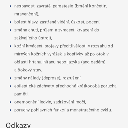
nespavost, závratě, parestesie (brnění končetin,
mravenčení),
bolest hlavy, zastřené vidění, úzkost, pocení,
změna chuti, průjem a zvracení, krvácení do
zažívajícího ústrojí,
kožní krvácení, projevy přecitlivělosti v rozsahu od
mírných kožních vyrážek a kopřivky až po otok v
oblasti hrtanu, hltanu nebo jazyka (angioedém)
a šokový stav,
změny nálady (deprese), rozrušení,
epileptické záchvaty, přechodná krátkodobá porucha
paměti,
onemocnění ledvin, zadržování moči,
poruchy pohlavních funkcí a menstruačního cyklu.
Odkazy