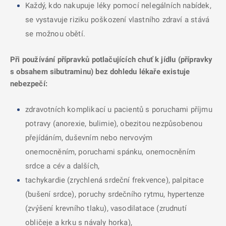
Každý, kdo nakupuje léky pomocí nelegálních nabídek,
se vystavuje riziku poškození vlastního zdraví a stává
se možnou obětí.
Při používání přípravků potlačujících chuť k jídlu (přípravky
s obsahem sibutraminu) bez dohledu lékaře existuje
nebezpečí:
zdravotních komplikací u pacientů s poruchami příjmu
potravy (anorexie, bulimie), obezitou nezpůsobenou
přejídáním, duševním nebo nervovým
onemocněním, poruchami spánku, onemocněním
srdce a cév a dalších,
tachykardie (zrychlená srdeční frekvence), palpitace
(bušení srdce), poruchy srdečního rytmu, hypertenze
(zvýšení krevního tlaku), vasodilatace (zrudnutí
obličeje a krku s návaly horka),