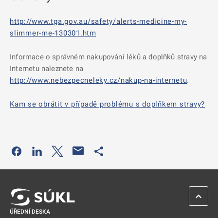
http://www.tga.gov.au/safety/alerts-medicine-my-
slimmer-me-130301.htm
Informace o správném nakupování léků a doplňků stravy na
Internetu naleznete na
http://www.nebezpecneleky.cz/nakup-na-internetu
.
Kam se obrátit v případě problému s doplňkem stravy?
Odkaz se otevře na nové kartě
Odkaz se otevře na nové kartě
Odkaz se otevře na nové kartě
Odkaz se otevře na nové kartě
ZPĚT 
ÚŘEDNÍ DESKA