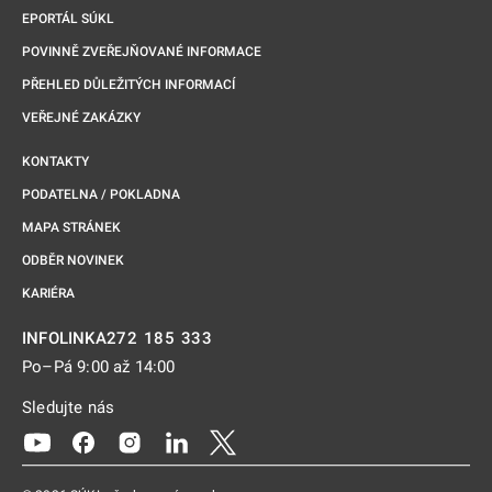
EPORTÁL SÚKL
POVINNĚ ZVEŘEJŇOVANÉ INFORMACE
PŘEHLED DŮLEŽITÝCH INFORMACÍ
VEŘEJNÉ ZAKÁZKY
KONTAKTY
PODATELNA / POKLADNA
MAPA STRÁNEK
ODBĚR NOVINEK
KARIÉRA
272 185 333
INFOLINKA
Po–Pá 9:00 až 14:00
Sledujte nás
Odkaz se otevře na nové kartě
Odkaz se otevře na nové kartě
Odkaz se otevře na nové kartě
Odkaz se otevře na nové kartě
Odkaz se otevře na nové kartě