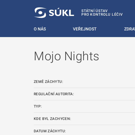
 NA HLAVNÍ OBSAH
STÁTNÍ ÚSTAV
PRO KONTROLU LÉČIV
O NÁS
VEŘEJNOST
ZDRA
Mojo Nights
ZEMĚ ZÁCHYTU:
REGULAČNÍ AUTORITA:
TYP:
KDE BYL ZACHYCEN:
DATUM ZÁCHYTU: