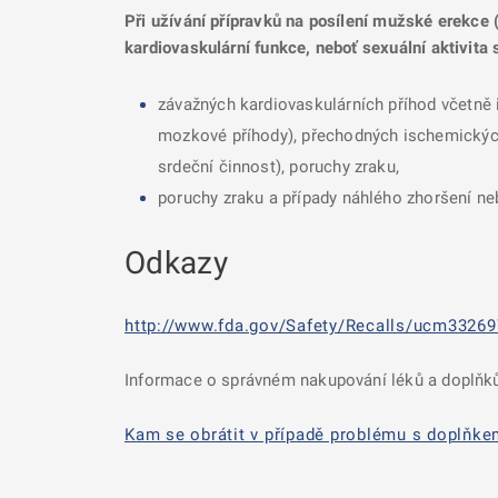
Při užívání přípravků na posílení mužské erekce (
kardiovaskulární funkce, neboť sexuální aktivita 
závažných kardiovaskulárních příhod včetně 
mozkové příhody), přechodných ischemických a
srdeční činnost), poruchy zraku,
poruchy zraku a případy náhlého zhoršení neb
Odkazy
http://www.fda.gov/Safety/Recalls/ucm33269
Informace o správném nakupování léků a doplňků
Kam se obrátit v případě problému s doplňke