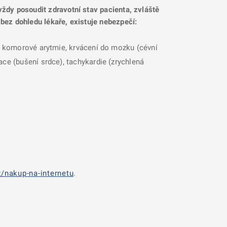
 vždy posoudit zdravotní stav pacienta, zvláště
 bez dohledu lékaře, existuje nebezpečí:
i, komorové arytmie, krvácení do mozku (cévní
ace (bušení srdce), tachykardie (zrychlená
/nakup-na-internetu
.