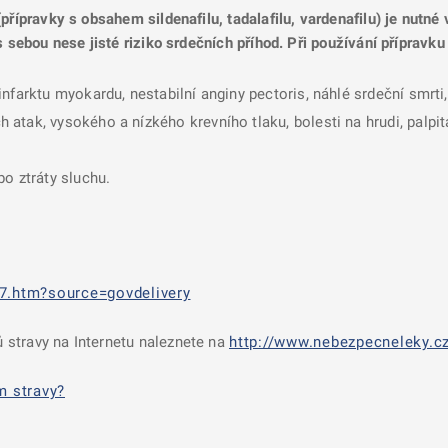
přípravky s obsahem sildenafilu, tadalafilu, vardenafilu) je nutné
s sebou nese jisté riziko srdečních příhod. Při používání přípravku
infarktu myokardu, nestabilní anginy pectoris, náhlé srdeční smrt
tak, vysokého a nízkého krevního tlaku, bolesti na hrudi, palpit
o ztráty sluchu.
7.htm?source=govdelivery
 stravy na Internetu naleznete na
http://www.nebezpecneleky.cz
m stravy?