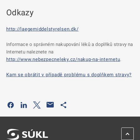
Odkazy
http://laegemiddelstyrelsen.dk/
Informace o správném nakupování léků a doplňků stravy na
Internetu naleznete na
http://www.nebezpecneleky.cz/nakup-na-internetu
.
Kam se obrátit v případě problému s doplňkem stravy?
Odkaz se otevře na nové kartě
Odkaz se otevře na nové kartě
Odkaz se otevře na nové kartě
Odkaz se otevře na nové kartě
ZPĚT 