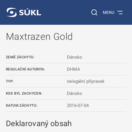
 NA HLAVNÍ OBSAH
Vyhledávání na web
MENU
Maxtrazen Gold
Dánsko
ZEMĚ ZÁCHYTU:
DHMA
REGULAČNÍ AUTORITA:
nelegální přípravek
TYP:
Dánsko
KDE BYL ZACHYCEN:
2016-07-04
DATUM ZÁCHYTU:
Deklarovaný obsah