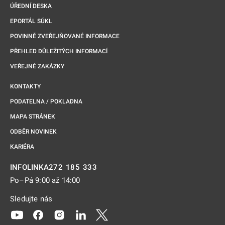
ÚŘEDNÍ DESKA
EPORTÁL SÚKL
POVINNĚ ZVEŘEJŇOVANÉ INFORMACE
PŘEHLED DŮLEŽITÝCH INFORMACÍ
VEŘEJNÉ ZAKÁZKY
KONTAKTY
PODATELNA / POKLADNA
MAPA STRÁNEK
ODBĚR NOVINEK
KARIÉRA
272 185 333
INFOLINKA
Po–Pá 9:00 až 14:00
Sledujte nás
Odkaz se otevře na nové kartě
Odkaz se otevře na nové kartě
Odkaz se otevře na nové kartě
Odkaz se otevře na nové kartě
Odkaz se otevře na nové kartě