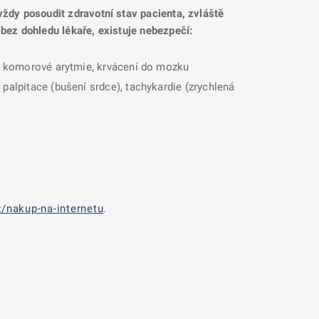
 vždy posoudit zdravotní stav pacienta, zvláště
 bez dohledu lékaře, existuje nebezpečí:
ti, komorové arytmie, krvácení do mozku
palpitace (bušení srdce), tachykardie (zrychlená
/nakup-na-internetu
.