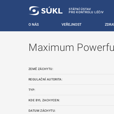
 NA HLAVNÍ OBSAH
STÁTNÍ ÚSTAV
PRO KONTROLU LÉČIV
O NÁS
VEŘEJNOST
ZDRA
Maximum Powerful
ZEMĚ ZÁCHYTU:
REGULAČNÍ AUTORITA:
TYP:
KDE BYL ZACHYCEN:
DATUM ZÁCHYTU: