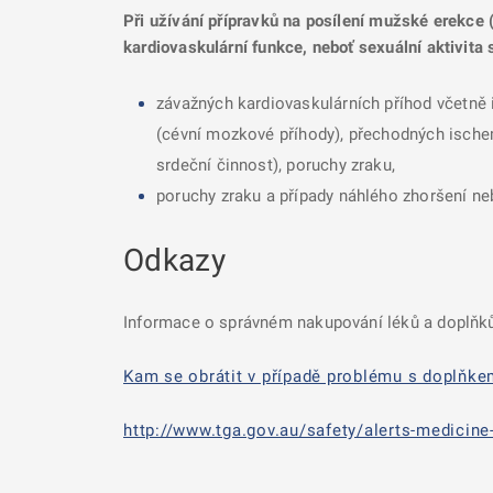
Při užívání přípravků na posílení mužské erekce (
kardiovaskulární funkce, neboť sexuální aktivita 
závažných kardiovaskulárních příhod včetně 
(cévní mozkové příhody), přechodných ischemi
srdeční činnost), poruchy zraku,
poruchy zraku a případy náhlého zhoršení neb
Odkazy
Informace o správném nakupování léků a doplňků
Kam se obrátit v případě problému s doplňke
http://www.tga.gov.au/safety/alerts-medicin