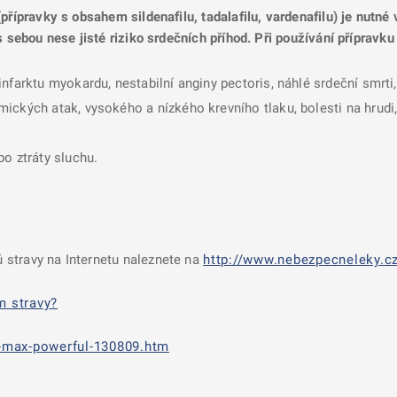
přípravky s obsahem sildenafilu, tadalafilu, vardenafilu) je nutné
s sebou nese jisté riziko srdečních příhod. Při používání přípravku
infarktu myokardu, nestabilní anginy pectoris, náhlé srdeční smr
ckých atak, vysokého a nízkého krevního tlaku, bolesti na hrudi, 
o ztráty sluchu.
 stravy na Internetu naleznete na
http://www.nebezpecneleky.cz
m stravy?
e-max-powerful-130809.htm