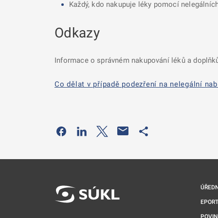
Každý, kdo nakupuje léky pomocí nelegálních
Odkazy
Informace o správném nakupování léků a doplňků
Co dělat v případě podezření na nelegální nab
Odkaz se otevře na nové kartě
Odkaz se otevře na nové kartě
Odkaz se otevře na nové kartě
Odkaz se otevře na 
ÚŘEDN
EPORT
POVI