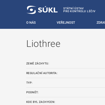
 NA HLAVNÍ OBSAH
STÁTNÍ ÚSTAV
PRO KONTROLU LÉČIV
O NÁS
VEŘEJNOST
ZDRA
Liothree
ZEMĚ ZÁCHYTU:
REGULAČNÍ AUTORITA:
TYP:
PODNĚT:
KDE BYL ZACHYCEN: