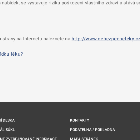
 nabídek, se vystavuje riziku poškození vlastního zdraví a stává 
 stravy na Internetu naleznete na
http://www.nebezpecneleky.cz
ídku léku?
nové kartě
Í DESKA
KONTAKTY
ÁL SÚKL
PODATELNA / POKLADNA
NNĚ ZVEŘEJŇOVANÉ INFORMACE
MAPA STRÁNEK