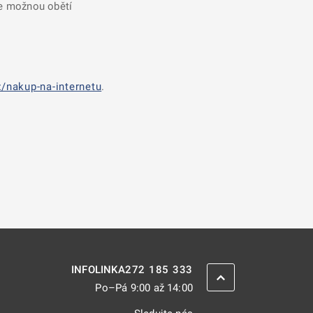
se možnou obětí
/nakup-na-internetu
.
272 185 333
INFOLINKA
ZPĚT NAHORU
Po–Pá 9:00 až 14:00