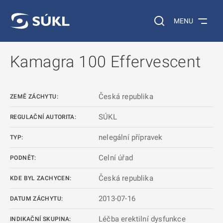
 NA HLAVNÍ OBSAH
Vyhledávání na web
MENU
Kamagra 100 Effervescent
Česká republika
ZEMĚ ZÁCHYTU:
SÚKL
REGULAČNÍ AUTORITA:
nelegální přípravek
TYP:
Celní úřad
PODNĚT:
Česká republika
KDE BYL ZACHYCEN:
2013-07-16
DATUM ZÁCHYTU:
Léčba erektilní dysfunkce
INDIKAČNÍ SKUPINA: