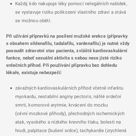
Každý, kdo nakupuje léky pomocí nelegálních nabídek,
se vystavuje riziku poškození vlastního zdraví a stává
se možnou obětí.
Při užívání přípravků na posílení mužské erekce (přípravky
s obsahem sildenafilu, tadalafilu, vardenafilu) je nutné vždy
posoudit zdravotní stav pacienta, zvláště kardiovaskulární
funkce, neboť sexuální aktivita s sebou nese jisté riziko
srdečních příhod. Při používání přípravku bez dohledu
lékaře, existuje nebezpečí:
závažných kardiovaskulárních příhod včetně infarktu
myokardu, nestabilní anginy pectoris, náhlé srdeční
smrti, komorové arytmie, krvácení do mozku
(cévní mozkové příhody), přechodných ischemických
atak, vysokého a nízkého krevního tlaku, bolesti na
hrudi, palpitace (bušení srdce), tachykardie (zrychlená