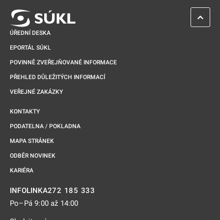
ZPĚT 
ÚŘEDNÍ DESKA
EPORTÁL SÚKL
POVINNĚ ZVEŘEJŇOVANÉ INFORMACE
PŘEHLED DŮLEŽITÝCH INFORMACÍ
VEŘEJNÉ ZAKÁZKY
KONTAKTY
PODATELNA / POKLADNA
MAPA STRÁNEK
ODBĚR NOVINEK
KARIÉRA
272 185 333
INFOLINKA
Po–Pá 9:00 až 14:00