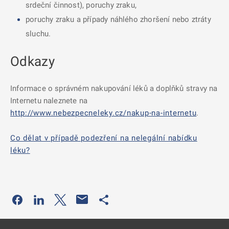
srdeční činnost), poruchy zraku,
poruchy zraku a případy náhlého zhoršení nebo ztráty
sluchu.
Odkazy
Informace o správném nakupování léků a doplňků stravy na
Internetu naleznete na
http://www.nebezpecneleky.cz/nakup-na-internetu
.
Co dělat v případě podezření na nelegální nabídku
léku?
Odkaz se otevře na nové kartě
Odkaz se otevře na nové kartě
Odkaz se otevře na nové kartě
Odkaz se otevře na nové kartě