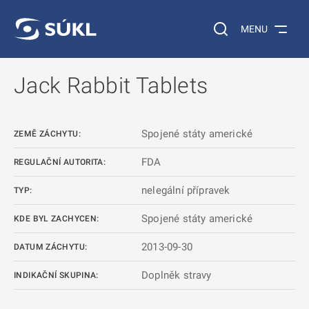
 NA HLAVNÍ OBSAH
Vyhledávání na web
MENU
Jack Rabbit Tablets
Spojené státy americké
ZEMĚ ZÁCHYTU:
FDA
REGULAČNÍ AUTORITA:
nelegální přípravek
TYP:
Spojené státy americké
KDE BYL ZACHYCEN:
2013-09-30
DATUM ZÁCHYTU:
Doplněk stravy
INDIKAČNÍ SKUPINA: