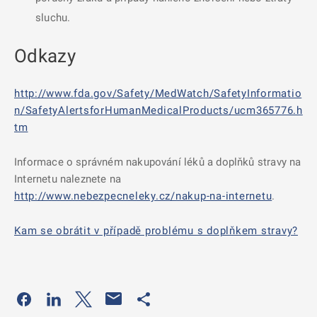
sluchu.
Odkazy
http://www.fda.gov/Safety/MedWatch/SafetyInformatio
n/SafetyAlertsforHumanMedicalProducts/ucm365776.h
tm
Informace o správném nakupování léků a doplňků stravy na
Internetu naleznete na
http://www.nebezpecneleky.cz/nakup-na-internetu
.
Kam se obrátit v případě problému s doplňkem stravy?
Odkaz se otevře na nové kartě
Odkaz se otevře na nové kartě
Odkaz se otevře na nové kartě
Odkaz se otevře na nové kartě