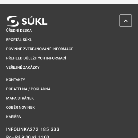
ZPĚT 
ÚŘEDNÍ DESKA
EPORTÁL SÚKL
POVINNĚ ZVEŘEJŇOVANÉ INFORMACE
PŘEHLED DŮLEŽITÝCH INFORMACÍ
VEŘEJNÉ ZAKÁZKY
KONTAKTY
PODATELNA / POKLADNA
MAPA STRÁNEK
ODBĚR NOVINEK
KARIÉRA
272 185 333
INFOLINKA
Po–Pá 9:00 až 14:00