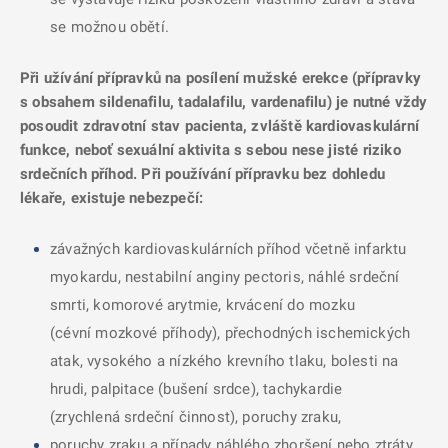
se možnou obětí.
Při užívání přípravků na posílení mužské erekce (přípravky
s obsahem sildenafilu, tadalafilu, vardenafilu) je nutné vždy
posoudit zdravotní stav pacienta, zvláště kardiovaskulární
funkce, neboť sexuální aktivita s sebou nese jisté riziko
srdečních příhod. Při používání přípravku bez dohledu
lékaře, existuje nebezpečí:
závažných kardiovaskulárních příhod včetně infarktu
myokardu, nestabilní anginy pectoris, náhlé srdeční
smrti, komorové arytmie, krvácení do mozku
(cévní mozkové příhody), přechodných ischemických
atak, vysokého a nízkého krevního tlaku, bolesti na
hrudi, palpitace (bušení srdce), tachykardie
(zrychlená srdeční činnost), poruchy zraku,
poruchy zraku a případy náhlého zhoršení nebo ztráty