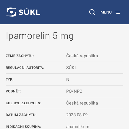
 NA HLAVNÍ OBSAH
Vyhledávání na web
MENU
Ipamorelin 5 mg
Česká republika
ZEMĚ ZÁCHYTU:
SÚKL
REGULAČNÍ AUTORITA:
N
TYP:
PO/NPC
PODNĚT:
Česká republika
KDE BYL ZACHYCEN:
2023-08-09
DATUM ZÁCHYTU:
anabolikum
INDIKAČNÍ SKUPINA: