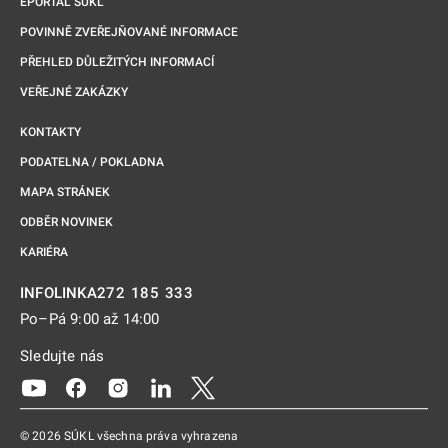
EPORTÁL SÚKL
POVINNĚ ZVEŘEJŇOVANÉ INFORMACE
PŘEHLED DŮLEŽITÝCH INFORMACÍ
VEŘEJNÉ ZAKÁZKY
KONTAKTY
PODATELNA / POKLADNA
MAPA STRÁNEK
ODBĚR NOVINEK
KARIÉRA
272 185 333
INFOLINKA
Po–Pá 9:00 až 14:00
Sledujte nás
Odkaz se otevře na nové kartě
Odkaz se otevře na nové kartě
Odkaz se otevře na nové kartě
Odkaz se otevře na nové kartě
Odkaz se otevře na nové kartě
© 2026 SÚKL všechna práva vyhrazena