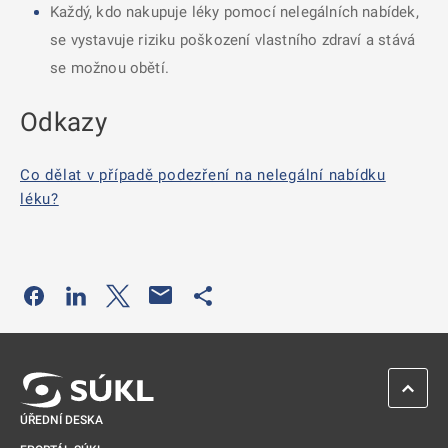
Každý, kdo nakupuje léky pomocí nelegálních nabídek,
se vystavuje riziku poškození vlastního zdraví a stává
se možnou obětí.
Odkazy
Co dělat v případě podezření na nelegální nabídku
léku?
Odkaz se otevře na nové kartě
Odkaz se otevře na nové kartě
Odkaz se otevře na nové kartě
Odkaz se otevře na nové kartě
ZPĚT 
ÚŘEDNÍ DESKA