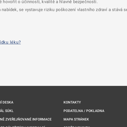
 hovořit o účinnosti, kvalitě a hlavně bezpečnosti.
nabídek, se vystavuje riziku poškození vlastního zdraví a stává 
ídku léku?
nové kartě
Í DESKA
KONTAKTY
ÁL SÚKL
PODATELNA / POKLADNA
NNĚ ZVEŘEJŇOVANÉ INFORMACE
MAPA STRÁNEK