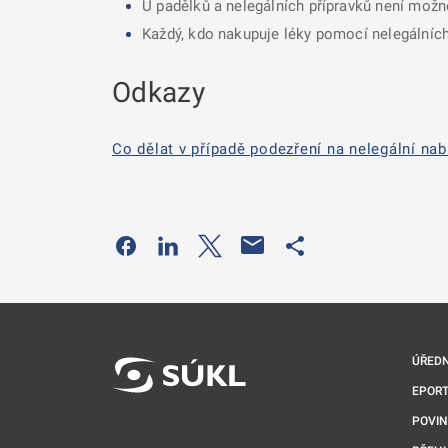
U padělků a nelegálních přípravků není možné
Každý, kdo nakupuje léky pomocí nelegálních 
Odkazy
Co dělat v případě podezření na nelegální nab
Odkaz se otevře na nové kartě
Odkaz se otevře na nové kartě
Odkaz se otevře na nové kartě
Odkaz se otevře na 
ÚŘEDN
EPORT
POVI