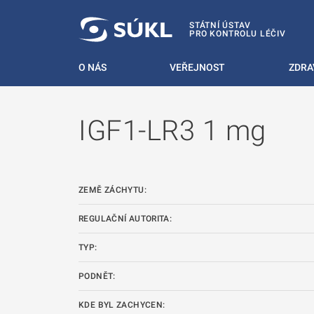
 NA HLAVNÍ OBSAH
STÁTNÍ ÚSTAV
PRO KONTROLU LÉČIV
O NÁS
VEŘEJNOST
ZDRA
IGF1-LR3 1 mg
ZEMĚ ZÁCHYTU:
REGULAČNÍ AUTORITA:
TYP:
PODNĚT:
KDE BYL ZACHYCEN: