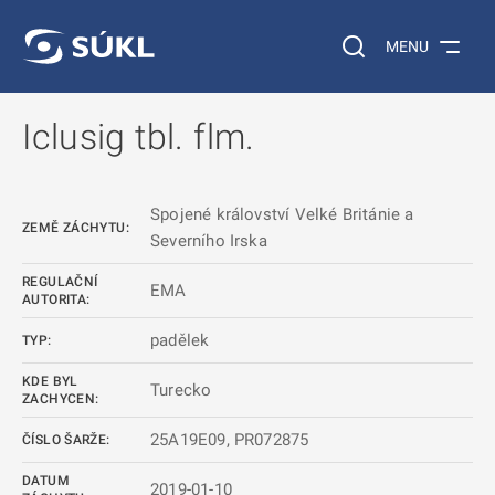
 NA HLAVNÍ OBSAH
Vyhledávání na web
MENU
Iclusig tbl. flm.
Spojené království Velké Británie a
ZEMĚ ZÁCHYTU:
Severního Irska
REGULAČNÍ
EMA
AUTORITA:
padělek
TYP:
KDE BYL
Turecko
ZACHYCEN:
25A19E09, PR072875
ČÍSLO ŠARŽE:
DATUM
2019-01-10