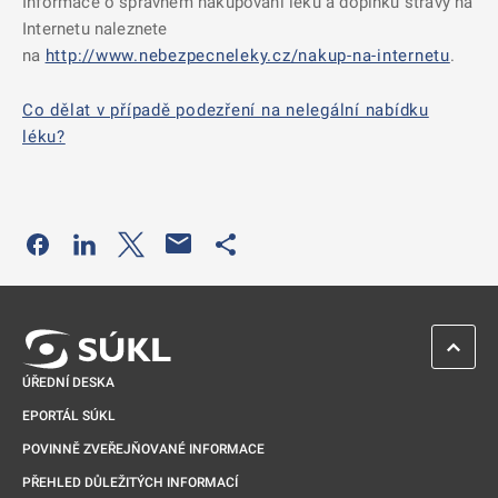
Informace o správném nakupování léků a doplňků stravy na
Internetu naleznete
na
http://www.nebezpecneleky.cz/nakup-na-internetu
.
Co dělat v případě podezření na nelegální nabídku
léku?
Odkaz se otevře na nové kartě
Odkaz se otevře na nové kartě
Odkaz se otevře na nové kartě
Odkaz se otevře na nové kartě
ZPĚT 
ÚŘEDNÍ DESKA
EPORTÁL SÚKL
POVINNĚ ZVEŘEJŇOVANÉ INFORMACE
PŘEHLED DŮLEŽITÝCH INFORMACÍ