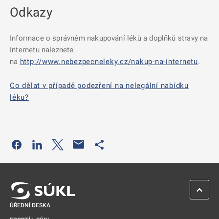
Odkazy
Informace o správném nakupování léků a doplňků stravy na
Internetu naleznete
na
http://www.nebezpecneleky.cz/nakup-na-internetu
.
Co dělat v případě podezření na nelegální nabídku
léku?
Odkaz se otevře na nové kartě
Odkaz se otevře na nové kartě
Odkaz se otevře na nové kartě
Odkaz se otevře na nové kartě
ZPĚT 
ÚŘEDNÍ DESKA