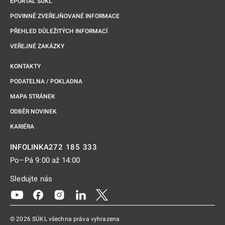
EPORTÁL SÚKL
POVINNĚ ZVEŘEJŇOVANÉ INFORMACE
PŘEHLED DŮLEŽITÝCH INFORMACÍ
VEŘEJNÉ ZAKÁZKY
KONTAKTY
PODATELNA / POKLADNA
MAPA STRÁNEK
ODBĚR NOVINEK
KARIÉRA
272 185 333
INFOLINKA
Po–Pá 9:00 až 14:00
Sledujte nás
Odkaz se otevře na nové kartě
Odkaz se otevře na nové kartě
Odkaz se otevře na nové kartě
Odkaz se otevře na nové kartě
Odkaz se otevře na nové kartě
© 2026 SÚKL všechna práva vyhrazena