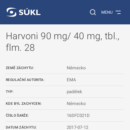
 NA HLAVNÍ OBSAH
Vyhledávání na web
MENU
Harvoni 90 mg/ 40 mg, tbl.,
flm. 28
Německo
ZEMĚ ZÁCHYTU:
EMA
REGULAČNÍ AUTORITA:
padělek
TYP:
Německo
KDE BYL ZACHYCEN:
16SFC021D
ČÍSLO ŠARŽE:
2017-07-12
DATUM ZÁCHYTU: