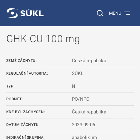
 NA HLAVNÍ OBSAH
Vyhledávání na web
MENU
GHK-CU 100 mg
Česká republika
ZEMĚ ZÁCHYTU:
SÚKL
REGULAČNÍ AUTORITA:
N
TYP:
PO/NPC
PODNĚT:
Česká republika
KDE BYL ZACHYCEN:
2023-09-06
DATUM ZÁCHYTU:
anabolikum
INDIKAČNÍ SKUPINA: