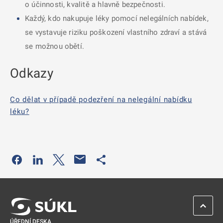
o účinnosti, kvalitě a hlavně bezpečnosti.
Každý, kdo nakupuje léky pomocí nelegálních nabídek,
se vystavuje riziku poškození vlastního zdraví a stává
se možnou obětí.
Odkazy
Co dělat v případě podezření na nelegální nabídku
léku?
Odkaz se otevře na nové kartě
Odkaz se otevře na nové kartě
Odkaz se otevře na nové kartě
Odkaz se otevře na nové kartě
ZPĚT 
ÚŘEDNÍ DESKA