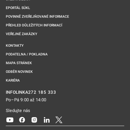
EPORTÁL SÚKL
POVINNĚ ZVEŘEJŇOVANÉ INFORMACE
PŘEHLED DŮLEŽITÝCH INFORMACÍ
VEŘEJNÉ ZAKÁZKY
KONTAKTY
PODATELNA / POKLADNA
MAPA STRÁNEK
ODBĚR NOVINEK
KARIÉRA
272 185 333
INFOLINKA
Po–Pá 9:00 až 14:00
Sledujte nás
Odkaz se otevře na nové kartě
Odkaz se otevře na nové kartě
Odkaz se otevře na nové kartě
Odkaz se otevře na nové kartě
Odkaz se otevře na nové kartě